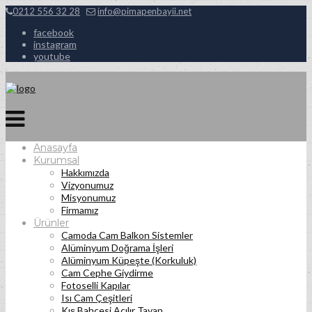
0212 556 32 28
info@pimapenbayii.net
facebook
instagram
youtube
Anasayfa
Kurumsal
Hakkımızda
Vizyonumuz
Misyonumuz
Firmamız
Ürünler
Camoda Cam Balkon Sistemler
Alüminyum Doğrama İşleri
Alüminyum Küpeşte (Korkuluk)
Cam Cephe Giydirme
Fotoselli Kapılar
Isı Cam Çeşitleri
Kış Bahçesi Açılır Tavan