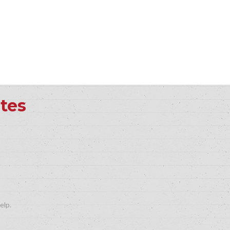
ites
elp.