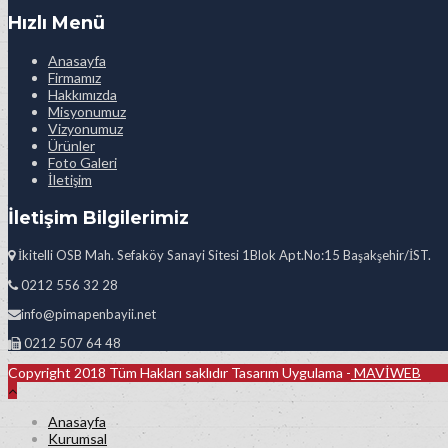
Hızlı Menü
Anasayfa
Firmamız
Hakkımızda
Misyonumuz
Vizyonumuz
Ürünler
Foto Galeri
İletişim
İletişim Bilgilerimiz
İkitelli OSB Mah. Sefaköy Sanayi Sitesi 1Blok Apt.No:15 Başakşehir/İST.
0212 556 32 28
info@pimapenbayii.net
0212 507 64 48
Copyright 2018 Tüm Hakları saklıdır Tasarım Uygulama -
MAVİWEB
Anasayfa
Kurumsal