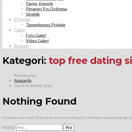
Panjur Kepenk
Pimapen Pvc Doğrama
Sineklik
Projeler
Tamamlanmış Projeler
Galeri
Foto Galeri
Video Galeri
İletişim
Kategori:
top free dating s
Anasayfa
top free dating sites
Nothing Found
It seems we can’t find what you’re looking for. Perhaps searching can h
Arama: