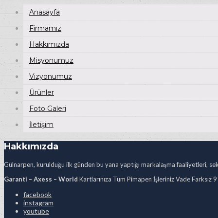
Anasayfa
Firmamız
Hakkımızda
Misyonumuz
Vizyonumuz
Ürünler
Foto Galeri
İletişim
Hakkımızda
Gülnarpen, kurulduğu ilk günden bu yana yaptığı markalaşma faaliyetleri, sekt
Garanti – Axess – World
Kartlarınıza Tüm Pimapen İşleriniz Vade Farksız 9
facebook
instagram
youtube