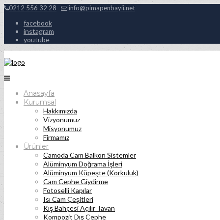
0212 556 32 28
info@pimapenbayii.net
facebook
instagram
youtube
Anasayfa
Kurumsal
Hakkımızda
Vizyonumuz
Misyonumuz
Firmamız
Ürünler
Camoda Cam Balkon Sistemler
Alüminyum Doğrama İşleri
Alüminyum Küpeşte (Korkuluk)
Cam Cephe Giydirme
Fotoselli Kapılar
Isı Cam Çeşitleri
Kış Bahçesi Açılır Tavan
Kompozit Dış Cephe