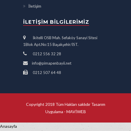
İletişim
İLETIŞIM BILGILERIMIZ
İkitelli OSB Mah. Sefaköy Sanayi Sitesi
1Blok Apt.No:15 Başakşehir/İST.
0212 556 32 28
info@pimapenbayii.net
0212 507 64 48
Copyright 2018 Tüm Hakları saklıdır Tasarım
Uygulama -
MAVİWEB
Anasayfa