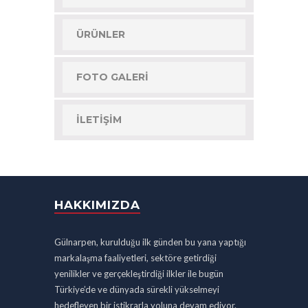
ÜRÜNLER
FOTO GALERI
İLETIŞIM
HAKKIMIZDA
Gülnarpen, kurulduğu ilk günden bu yana yaptığı
markalaşma faaliyetleri, sektöre getirdiği
yenilikler ve gerçekleştirdiği ilkler ile bugün
Türkiye’de ve dünyada sürekli yükselmeyi
hedefleyen bir istikrarla yoluna devam ediyor.