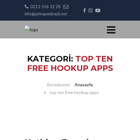
0212 556 32 28
info@pimapenbayii.net
KATEGORI:
TOP TEN
FREE HOOKUP APPS
Anasayfa
top ten free hookup apps