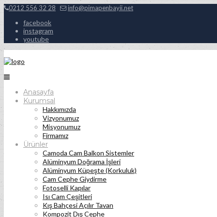
0212 556 32 28
info@pimapenbayii.net
facebook
instagram
youtube
Anasayfa
Kurumsal
Hakkımızda
Vizyonumuz
Misyonumuz
Firmamız
Ürünler
Camoda Cam Balkon Sistemler
Alüminyum Doğrama İşleri
Alüminyum Küpeşte (Korkuluk)
Cam Cephe Giydirme
Fotoselli Kapılar
Isı Cam Çeşitleri
Kış Bahçesi Açılır Tavan
Kompozit Dış Cephe