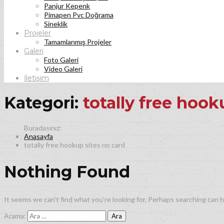
Panjur Kepenk
Pimapen Pvc Doğrama
Sineklik
Projeler
Tamamlanmış Projeler
Galeri
Foto Galeri
Video Galeri
İletişim
Kategori:
totally free hook
Anasayfa
totally free hookup sites no card
Nothing Found
It seems we can’t find what you’re looking for. Perhaps searching can h
Arama: