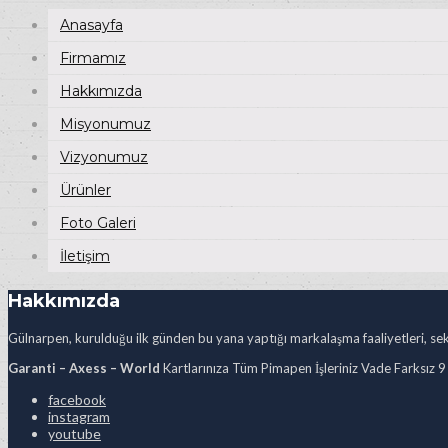
Anasayfa
Firmamız
Hakkımızda
Misyonumuz
Vizyonumuz
Ürünler
Foto Galeri
İletişim
Hakkımızda
Gülnarpen, kurulduğu ilk günden bu yana yaptığı markalaşma faaliyetleri, sekt
Garanti – Axess – World
Kartlarınıza Tüm Pimapen İşleriniz Vade Farksız 9
facebook
instagram
youtube