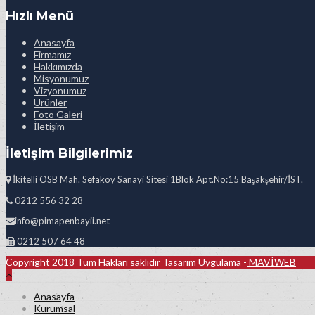
Hızlı Menü
Anasayfa
Firmamız
Hakkımızda
Misyonumuz
Vizyonumuz
Ürünler
Foto Galeri
İletişim
İletişim Bilgilerimiz
İkitelli OSB Mah. Sefaköy Sanayi Sitesi 1Blok Apt.No:15 Başakşehir/İST.
0212 556 32 28
info@pimapenbayii.net
0212 507 64 48
Copyright 2018 Tüm Hakları saklıdır Tasarım Uygulama -
MAVİWEB
Anasayfa
Kurumsal