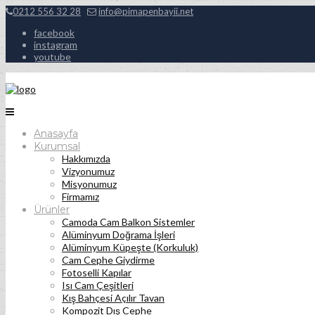
0212 556 32 28
info@pimapenbayii.net
facebook
instagram
youtube
Anasayfa
Kurumsal
Hakkımızda
Vizyonumuz
Misyonumuz
Firmamız
Ürünler
Camoda Cam Balkon Sistemler
Alüminyum Doğrama İşleri
Alüminyum Küpeşte (Korkuluk)
Cam Cephe Giydirme
Fotoselli Kapılar
Isı Cam Çeşitleri
Kış Bahçesi Açılır Tavan
Kompozit Dış Cephe