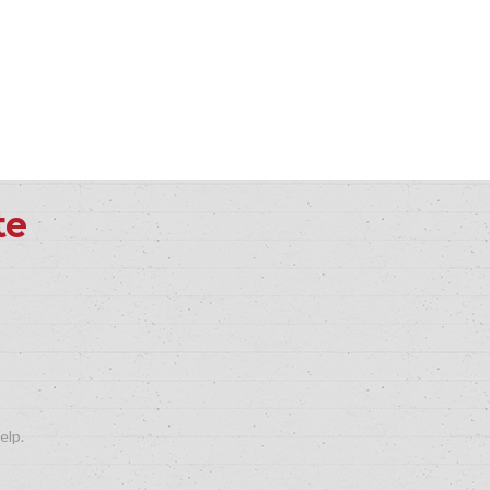
te
elp.