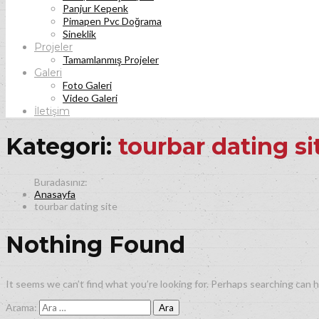
Panjur Kepenk
Pimapen Pvc Doğrama
Sineklik
Projeler
Tamamlanmış Projeler
Galeri
Foto Galeri
Video Galeri
İletişim
Kategori:
tourbar dating si
Anasayfa
tourbar dating site
Nothing Found
It seems we can’t find what you’re looking for. Perhaps searching can h
Arama: