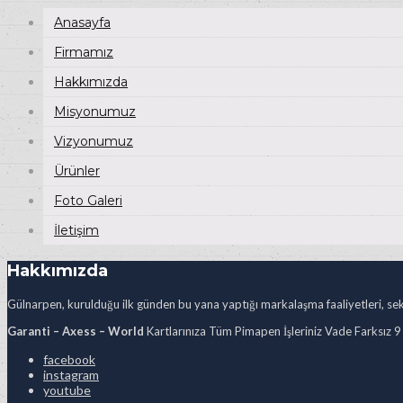
Anasayfa
Firmamız
Hakkımızda
Misyonumuz
Vizyonumuz
Ürünler
Foto Galeri
İletişim
Hakkımızda
Gülnarpen, kurulduğu ilk günden bu yana yaptığı markalaşma faaliyetleri, sekt
Garanti – Axess – World
Kartlarınıza Tüm Pimapen İşleriniz Vade Farksız 9
facebook
instagram
youtube