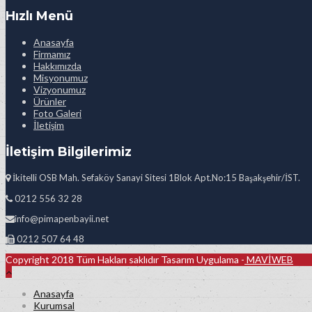
Hızlı Menü
Anasayfa
Firmamız
Hakkımızda
Misyonumuz
Vizyonumuz
Ürünler
Foto Galeri
İletişim
İletişim Bilgilerimiz
İkitelli OSB Mah. Sefaköy Sanayi Sitesi 1Blok Apt.No:15 Başakşehir/İST.
0212 556 32 28
info@pimapenbayii.net
0212 507 64 48
Copyright 2018 Tüm Hakları saklıdır Tasarım Uygulama -
MAVİWEB
Anasayfa
Kurumsal