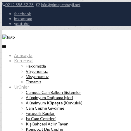
0212 556 32 28
info@pimapenbayii.net
facebook
instagram
youtube
Anasayfa
Kurumsal
Hakkımızda
Vizyonumuz
Misyonumuz
Firmamız
Ürünler
Camoda Cam Balkon Sistemler
Alüminyum Doğrama İşleri
Alüminyum Küpeşte (Korkuluk)
Cam Cephe Giydirme
Fotoselli Kapılar
Isı Cam Çeşitleri
Kış Bahçesi Açılır Tavan
Kompozit Dış Cephe