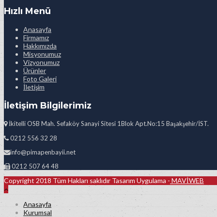
Hızlı Menü
Anasayfa
Firmamız
Hakkımızda
Misyonumuz
Vizyonumuz
Ürünler
Foto Galeri
İletişim
İletişim Bilgilerimiz
İkitelli OSB Mah. Sefaköy Sanayi Sitesi 1Blok Apt.No:15 Başakşehir/İST.
0212 556 32 28
info@pimapenbayii.net
0212 507 64 48
Copyright 2018 Tüm Hakları saklıdır Tasarım Uygulama -
MAVİWEB
Anasayfa
Kurumsal