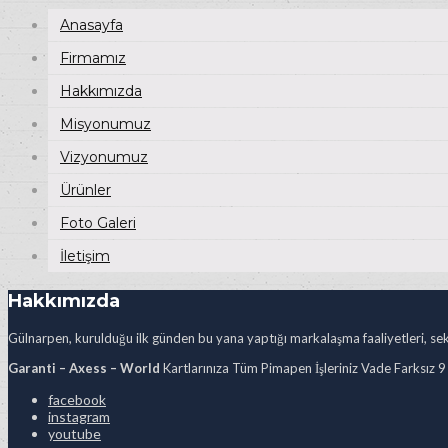
Anasayfa
Firmamız
Hakkımızda
Misyonumuz
Vizyonumuz
Ürünler
Foto Galeri
İletişim
Hakkımızda
Gülnarpen, kurulduğu ilk günden bu yana yaptığı markalaşma faaliyetleri, sekt
Garanti – Axess – World
Kartlarınıza Tüm Pimapen İşleriniz Vade Farksız 9
facebook
instagram
youtube