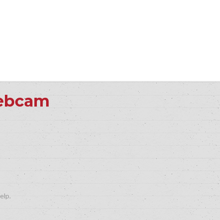
Webcam
elp.