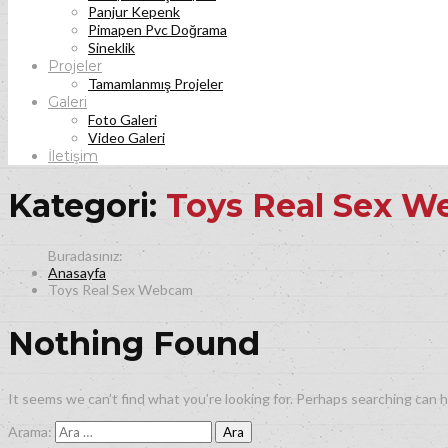
Panjur Kepenk
Pimapen Pvc Doğrama
Sineklik
Projeler
Tamamlanmış Projeler
Galeri
Foto Galeri
Video Galeri
İletişim
Kategori:
Toys Real Sex 
Anasayfa
Toys Real Sex Webcam
Nothing Found
It seems we can’t find what you’re looking for. Perhaps searching can h
Arama: