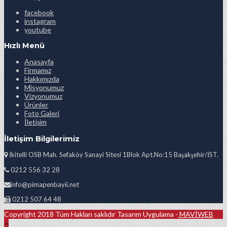
facebook
instagram
youtube
Hızlı Menü
Anasayfa
Firmamız
Hakkımızda
Misyonumuz
Vizyonumuz
Ürünler
Foto Galeri
İletişim
İletişim Bilgilerimiz
İkitelli OSB Mah. Sefaköy Sanayi Sitesi 1Blok Apt.No:15 Başakşehir/İST.
0212 556 32 28
info@pimapenbayii.net
0212 507 64 48
Copyright 2018 Tüm Hakları saklıdır Tasarım Uygulama -
MAVİWEB