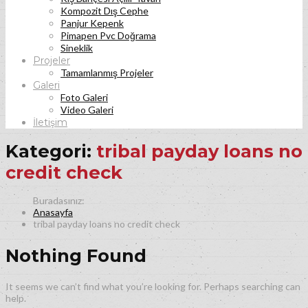
Kompozit Dış Cephe
Panjur Kepenk
Pimapen Pvc Doğrama
Sineklik
Projeler
Tamamlanmış Projeler
Galeri
Foto Galeri
Video Galeri
İletişim
Kategori:
tribal payday loans no
credit check
Anasayfa
tribal payday loans no credit check
Nothing Found
It seems we can’t find what you’re looking for. Perhaps searching can
help.