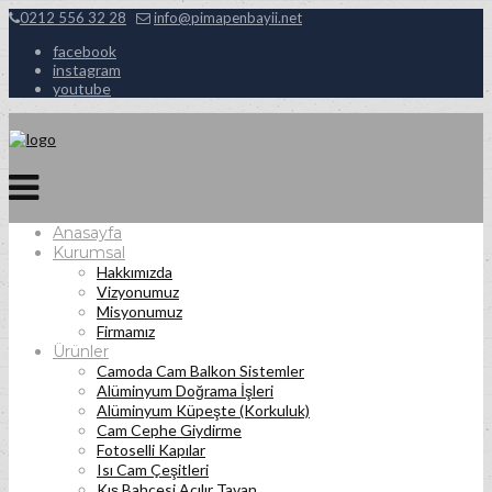
0212 556 32 28
info@pimapenbayii.net
facebook
instagram
youtube
Anasayfa
Kurumsal
Hakkımızda
Vizyonumuz
Misyonumuz
Firmamız
Ürünler
Camoda Cam Balkon Sistemler
Alüminyum Doğrama İşleri
Alüminyum Küpeşte (Korkuluk)
Cam Cephe Giydirme
Fotoselli Kapılar
Isı Cam Çeşitleri
Kış Bahçesi Açılır Tavan