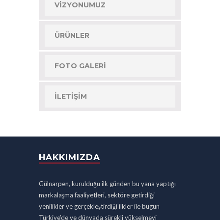
VIZYONUMUZ
ÜRÜNLER
FOTO GALERI
İLETIŞIM
HAKKIMIZDA
Gülnarpen, kurulduğu ilk günden bu yana yaptığı
markalaşma faaliyetleri, sektöre getirdiği
yenilikler ve gerçekleştirdiği ilkler ile bugün
Türkiye’de ve dünyada sürekli yükselmeyi