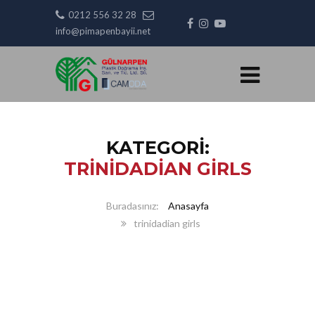
0212 556 32 28
info@pimapenbayii.net
KATEGORI:
TRINIDADIAN GIRLS
Anasayfa
trinidadian girls