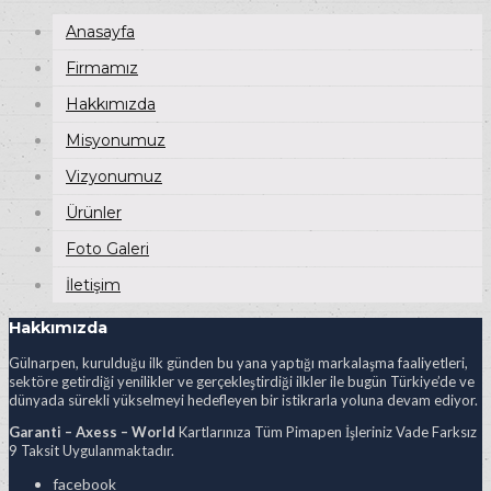
Anasayfa
Firmamız
Hakkımızda
Misyonumuz
Vizyonumuz
Ürünler
Foto Galeri
İletişim
Hakkımızda
Gülnarpen, kurulduğu ilk günden bu yana yaptığı markalaşma faaliyetleri,
sektöre getirdiği yenilikler ve gerçekleştirdiği ilkler ile bugün Türkiye’de ve
dünyada sürekli yükselmeyi hedefleyen bir istikrarla yoluna devam ediyor.
Garanti – Axess – World
Kartlarınıza Tüm Pimapen İşleriniz Vade Farksız
9 Taksit Uygulanmaktadır.
facebook