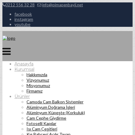
0212 556 32 28
info@pimapenbayii.net
facebook
instagram
youtube
Anasayfa
Kurumsal
Hakkımızda
Vizyonumuz
Misyonumuz
Firmamız
Ürünler
Camoda Cam Balkon Sistemler
Alüminyum Doğrama İşleri
Alüminyum Küpeşte (Korkuluk)
Cam Cephe Giydirme
Fotoselli Kapılar
Isı Cam Çeşitleri
Kış Bahçesi Açılır Tavan