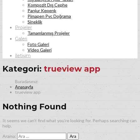
Kompozit Dış Cephe
Panjur Kepenk
Pimapen Pvc Doğrama
Sineklik
Projeler
Tamamlanmış Projeler
Galeri
Foto Galeri
Video Galeri
İletişim
Kategori:
trueview app
Anasayfa
trueview app
Nothing Found
It seems we can’t find what you’re looking for. Perhaps searching can
help.
Arama: