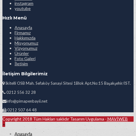
instagram
youtube
Hızlı Menü
Anasayfa
Firmamız
Hakkımızda
Misyonumuz
Vizyonumuz
Ürünler
Foto Galeri
İletişim
İletişim Bilgilerimiz
İkitelli OSB Mah. Sefaköy Sanayi Sitesi 1Blok Apt.No:15 Başakşehir/İST.
0212 556 32 28
info@pimapenbayii.net
0212 507 64 48
Copyright 2018 Tüm Hakları saklıdır Tasarım Uygulama -
MAVİWEB
Anasayfa