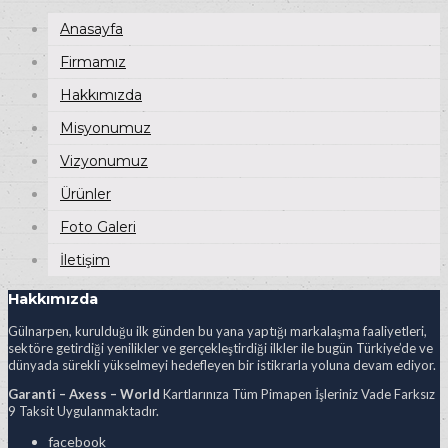
Anasayfa
Firmamız
Hakkımızda
Misyonumuz
Vizyonumuz
Ürünler
Foto Galeri
İletişim
Hakkımızda
Gülnarpen, kurulduğu ilk günden bu yana yaptığı markalaşma faaliyetleri,
sektöre getirdiği yenilikler ve gerçekleştirdiği ilkler ile bugün Türkiye’de ve
dünyada sürekli yükselmeyi hedefleyen bir istikrarla yoluna devam ediyor.
Garanti – Axess – World
Kartlarınıza Tüm Pimapen İşleriniz Vade Farksız
9 Taksit Uygulanmaktadır.
facebook