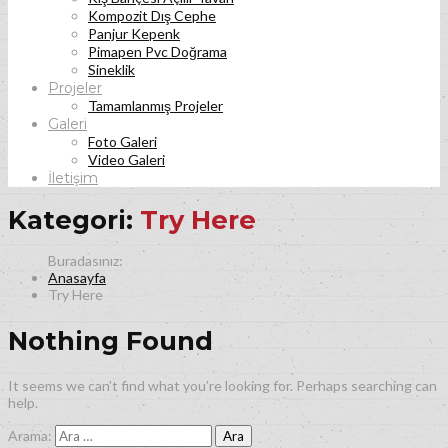
Kompozit Dış Cephe
Panjur Kepenk
Pimapen Pvc Doğrama
Sineklik
Projeler
Tamamlanmış Projeler
Galeri
Foto Galeri
Video Galeri
İletişim
Kategori:
Try Here
Anasayfa
Try Here
Nothing Found
It seems we can’t find what you’re looking for. Perhaps searching can
help.
Arama: