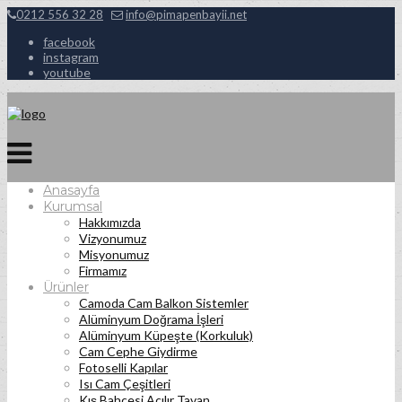
0212 556 32 28
info@pimapenbayii.net
facebook
instagram
youtube
Anasayfa
Kurumsal
Hakkımızda
Vizyonumuz
Misyonumuz
Firmamız
Ürünler
Camoda Cam Balkon Sistemler
Alüminyum Doğrama İşleri
Alüminyum Küpeşte (Korkuluk)
Cam Cephe Giydirme
Fotoselli Kapılar
Isı Cam Çeşitleri
Kış Bahçesi Açılır Tavan