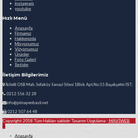
instagram
youtube
Hızlı Menü
Anasayfa
Firmamız
Hakkımızda
Misyonumuz
Vizyonumuz
Ürünler
Foto Galeri
İletişim
İletişim Bilgilerimiz
İkitelli OSB Mah. Sefaköy Sanayi Sitesi 1Blok Apt.No:15 Başakşehir/İST.
0212 556 32 28
info@pimapenbayii.net
0212 507 64 48
Copyright 2018 Tüm Hakları saklıdır Tasarım Uygulama -
MAVİWEB
Anasayfa