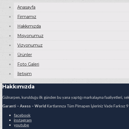
Anasayfa
Firmamız
Hakkımızda
Misyonumuz
Vizyonumuz
Ürünler
Foto Galeri
İletişim
Hakkımızda
Gülnarpen, kurulduğu ilk günden bu yana yaptığı markalaşma faaliyetleri, sekt
Garanti – Axess – World
Kartlarınıza Tüm Pimapen İşleriniz Vade Farksız 9
facebook
instagram
youtube