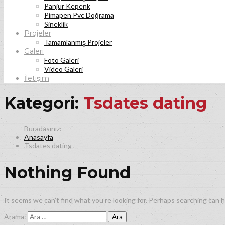
Panjur Kepenk
Pimapen Pvc Doğrama
Sineklik
Projeler
Tamamlanmış Projeler
Galeri
Foto Galeri
Video Galeri
İletişim
Kategori:
Tsdates dating
Anasayfa
Tsdates dating
Nothing Found
It seems we can’t find what you’re looking for. Perhaps searching can h
Arama: