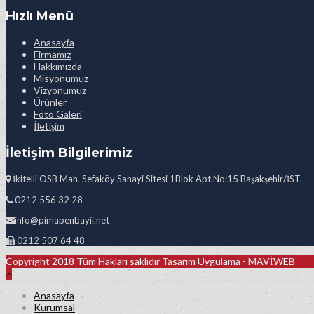
Hızlı Menü
Anasayfa
Firmamız
Hakkımızda
Misyonumuz
Vizyonumuz
Ürünler
Foto Galeri
İletişim
İletişim Bilgilerimiz
İkitelli OSB Mah. Sefaköy Sanayi Sitesi 1Blok Apt.No:15 Başakşehir/İST.
0212 556 32 28
info@pimapenbayii.net
0212 507 64 48
Copyright 2018 Tüm Hakları saklıdır Tasarım Uygulama -
MAVİWEB
Anasayfa
Kurumsal