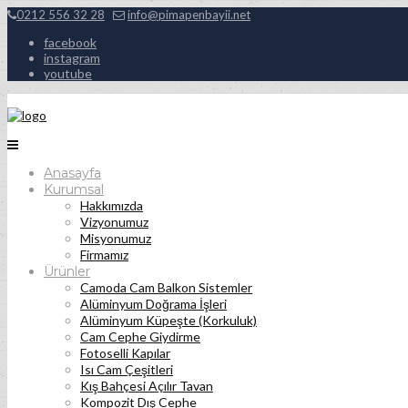
0212 556 32 28
info@pimapenbayii.net
facebook
instagram
youtube
Anasayfa
Kurumsal
Hakkımızda
Vizyonumuz
Misyonumuz
Firmamız
Ürünler
Camoda Cam Balkon Sistemler
Alüminyum Doğrama İşleri
Alüminyum Küpeşte (Korkuluk)
Cam Cephe Giydirme
Fotoselli Kapılar
Isı Cam Çeşitleri
Kış Bahçesi Açılır Tavan
Kompozit Dış Cephe