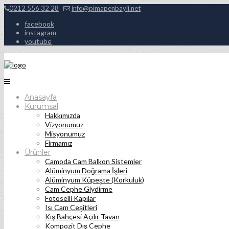
0212 556 32 28
info@pimapenbayii.net
facebook
instagram
youtube
Anasayfa
Kurumsal
Hakkımızda
Vizyonumuz
Misyonumuz
Firmamız
Ürünler
Camoda Cam Balkon Sistemler
Alüminyum Doğrama İşleri
Alüminyum Küpeşte (Korkuluk)
Cam Cephe Giydirme
Fotoselli Kapılar
Isı Cam Çeşitleri
Kış Bahçesi Açılır Tavan
Kompozit Dış Cephe