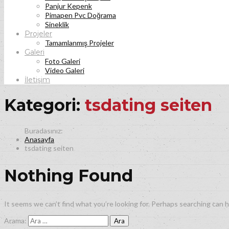
Panjur Kepenk
Pimapen Pvc Doğrama
Sineklik
Projeler
Tamamlanmış Projeler
Galeri
Foto Galeri
Video Galeri
İletişim
Kategori:
tsdating seiten
Anasayfa
tsdating seiten
Nothing Found
It seems we can’t find what you’re looking for. Perhaps searching can h
Arama: