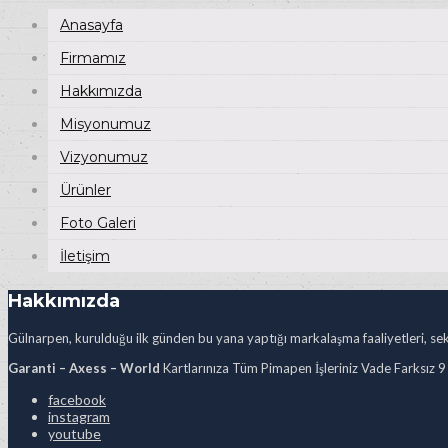
Anasayfa
Firmamız
Hakkımızda
Misyonumuz
Vizyonumuz
Ürünler
Foto Galeri
İletişim
Hakkımızda
Gülnarpen, kurulduğu ilk günden bu yana yaptığı markalaşma faaliyetleri, sekt
Garanti – Axess – World
Kartlarınıza Tüm Pimapen İşleriniz Vade Farksız 9
facebook
instagram
youtube