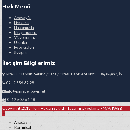
Hızlı Menü
Anasayfa
Firmamız
Hakkımızda
Misyonumuz
Vizyonumuz
Ürünler
Foto Galeri
İletişim
İletişim Bilgilerimiz
İkitelli OSB Mah. Sefaköy Sanayi Sitesi 1Blok Apt.No:15 Başakşehir/İST.
0212 556 32 28
info@pimapenbayii.net
0212 507 64 48
Copyright 2018 Tüm Hakları saklıdır Tasarım Uygulama -
MAVİWEB
Anasayfa
Kurumsal