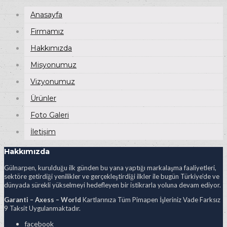
Anasayfa
Firmamız
Hakkımızda
Misyonumuz
Vizyonumuz
Ürünler
Foto Galeri
İletişim
Hakkımızda
Gülnarpen, kurulduğu ilk günden bu yana yaptığı markalaşma faaliyetleri,
sektöre getirdiği yenilikler ve gerçekleştirdiği ilkler ile bugün Türkiye’de ve
dünyada sürekli yükselmeyi hedefleyen bir istikrarla yoluna devam ediyor.
Garanti – Axess – World
Kartlarınıza Tüm Pimapen İşleriniz Vade Farksız
9 Taksit Uygulanmaktadır.
facebook