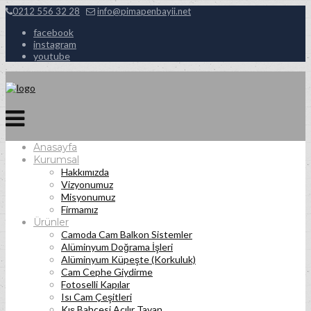
0212 556 32 28
info@pimapenbayii.net
facebook
instagram
youtube
Anasayfa
Kurumsal
Hakkımızda
Vizyonumuz
Misyonumuz
Firmamız
Ürünler
Camoda Cam Balkon Sistemler
Alüminyum Doğrama İşleri
Alüminyum Küpeşte (Korkuluk)
Cam Cephe Giydirme
Fotoselli Kapılar
Isı Cam Çeşitleri
Kış Bahçesi Açılır Tavan