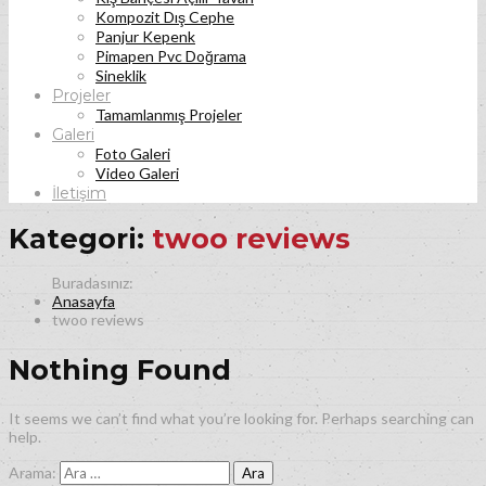
Kompozit Dış Cephe
Panjur Kepenk
Pimapen Pvc Doğrama
Sineklik
Projeler
Tamamlanmış Projeler
Galeri
Foto Galeri
Video Galeri
İletişim
Kategori:
twoo reviews
Anasayfa
twoo reviews
Nothing Found
It seems we can’t find what you’re looking for. Perhaps searching can
help.
Arama: