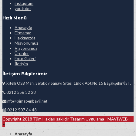
instagram
youtube
Hızlı Menü
Anasayfa
Firmamız
Hakkımızda
Misyonumuz
Vizyonumuz
Ürünler
Foto Galeri
İletişim
İletişim Bilgilerimiz
İkitelli OSB Mah. Sefaköy Sanayi Sitesi 1Blok Apt.No:15 Başakşehir/İST.
0212 556 32 28
info@pimapenbayii.net
0212 507 64 48
Copyright 2018 Tüm Hakları saklıdır Tasarım Uygulama -
MAVİWEB
Anasayfa