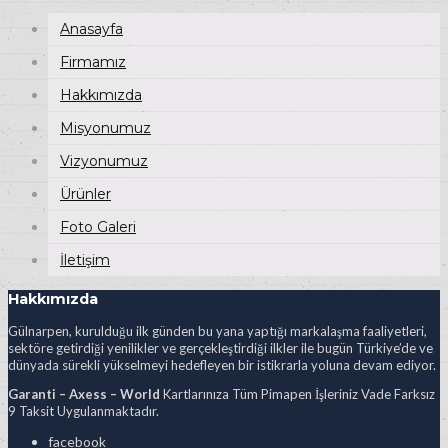
Anasayfa
Firmamız
Hakkımızda
Misyonumuz
Vizyonumuz
Ürünler
Foto Galeri
İletişim
Hakkımızda
Gülnarpen, kurulduğu ilk günden bu yana yaptığı markalaşma faaliyetleri,
sektöre getirdiği yenilikler ve gerçekleştirdiği ilkler ile bugün Türkiye’de ve
dünyada sürekli yükselmeyi hedefleyen bir istikrarla yoluna devam ediyor.
Garanti – Axess – World
Kartlarınıza Tüm Pimapen İşleriniz Vade Farksız
9 Taksit Uygulanmaktadır.
facebook