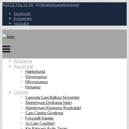
0212 556 32 28
info@pimapenbayii.net
facebook
instagram
youtube
Anasayfa
Kurumsal
Hakkımızda
Vizyonumuz
Misyonumuz
Firmamız
Ürünler
Camoda Cam Balkon Sistemler
Alüminyum Doğrama İşleri
Alüminyum Küpeşte (Korkuluk)
Cam Cephe Giydirme
Fotoselli Kapılar
Isı Cam Çeşitleri
Kış Bahçesi Açılır Tavan