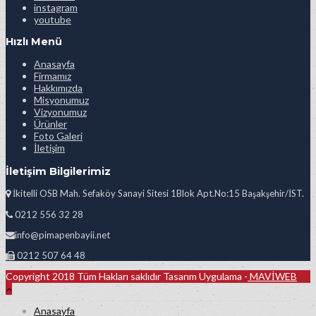
instagram
youtube
Hızlı Menü
Anasayfa
Firmamız
Hakkımızda
Misyonumuz
Vizyonumuz
Ürünler
Foto Galeri
İletişim
İletişim Bilgilerimiz
İkitelli OSB Mah. Sefaköy Sanayi Sitesi 1Blok Apt.No:15 Başakşehir/İST.
0212 556 32 28
info@pimapenbayii.net
0212 507 64 48
Copyright 2018 Tüm Hakları saklıdır Tasarım Uygulama -
MAVİWEB
Anasayfa