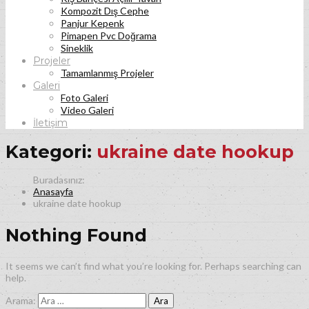
Kompozit Dış Cephe
Panjur Kepenk
Pimapen Pvc Doğrama
Sineklik
Projeler
Tamamlanmış Projeler
Galeri
Foto Galeri
Video Galeri
İletişim
Kategori:
ukraine date hookup
Anasayfa
ukraine date hookup
Nothing Found
It seems we can’t find what you’re looking for. Perhaps searching can
help.
Arama: