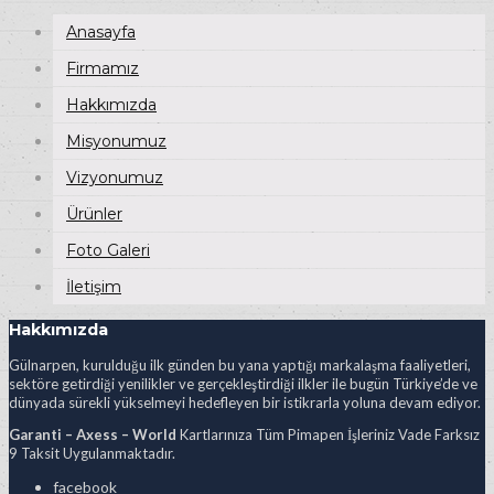
Anasayfa
Firmamız
Hakkımızda
Misyonumuz
Vizyonumuz
Ürünler
Foto Galeri
İletişim
Hakkımızda
Gülnarpen, kurulduğu ilk günden bu yana yaptığı markalaşma faaliyetleri,
sektöre getirdiği yenilikler ve gerçekleştirdiği ilkler ile bugün Türkiye’de ve
dünyada sürekli yükselmeyi hedefleyen bir istikrarla yoluna devam ediyor.
Garanti – Axess – World
Kartlarınıza Tüm Pimapen İşleriniz Vade Farksız
9 Taksit Uygulanmaktadır.
facebook