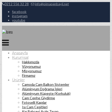
0212 556 32 28
info@pimapenbayii.net
facebook
instagram
youtube
Anasayfa
Kurumsal
Hakkımızda
Vizyonumuz
Misyonumuz
Firmamız
Ürünler
Camoda Cam Balkon Sistemler
Alüminyum Doğrama İşleri
Alüminyum Küpeşte (Korkuluk)
Cam Cephe Giydirme
Fotoselli Kapılar
Isı Cam Çeşitleri
Kış Bahçesi Açılır Tavan