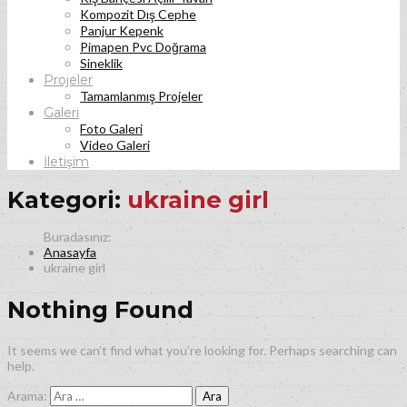
Kompozit Dış Cephe
Panjur Kepenk
Pimapen Pvc Doğrama
Sineklik
Projeler
Tamamlanmış Projeler
Galeri
Foto Galeri
Video Galeri
İletişim
Kategori:
ukraine girl
Anasayfa
ukraine girl
Nothing Found
It seems we can’t find what you’re looking for. Perhaps searching can
help.
Arama: