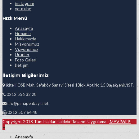
instagram
youtube
Hızlı Menü
Anasayfa
Firmamız
Hakkımızda
Misyonumuz
Vizyonumuz
Ürünler
Foto Galeri
İletişim
İletişim Bilgilerimiz
İkitelli OSB Mah. Sefaköy Sanayi Sitesi 1Blok Apt.No:15 Başakşehir/İST.
0212 556 32 28
info@pimapenbayii.net
0212 507 64 48
Copyright 2018 Tüm Hakları saklıdır Tasarım Uygulama -
MAVİWEB
Anasayfa