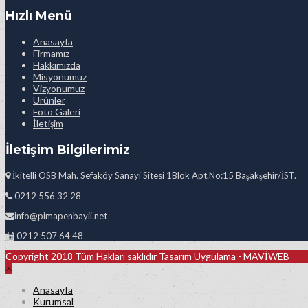
Hızlı Menü
Anasayfa
Firmamız
Hakkımızda
Misyonumuz
Vizyonumuz
Ürünler
Foto Galeri
İletişim
İletişim Bilgilerimiz
İkitelli OSB Mah. Sefaköy Sanayi Sitesi 1Blok Apt.No:15 Başakşehir/İST.
0212 556 32 28
info@pimapenbayii.net
0212 507 64 48
Copyright 2018 Tüm Hakları saklıdır Tasarım Uygulama -
MAVİWEB
Anasayfa
Kurumsal