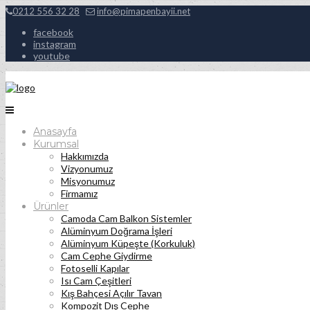
0212 556 32 28
info@pimapenbayii.net
facebook
instagram
youtube
Anasayfa
Kurumsal
Hakkımızda
Vizyonumuz
Misyonumuz
Firmamız
Ürünler
Camoda Cam Balkon Sistemler
Alüminyum Doğrama İşleri
Alüminyum Küpeşte (Korkuluk)
Cam Cephe Giydirme
Fotoselli Kapılar
Isı Cam Çeşitleri
Kış Bahçesi Açılır Tavan
Kompozit Dış Cephe