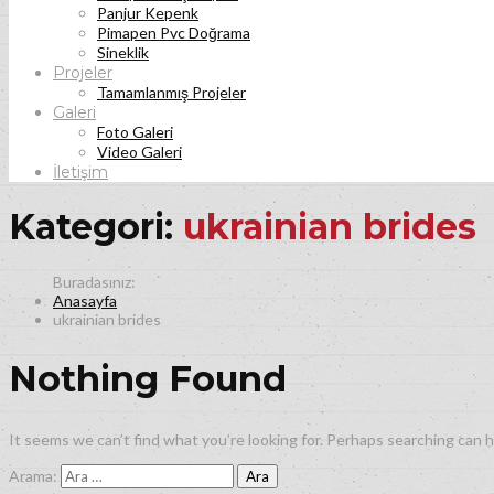
Panjur Kepenk
Pimapen Pvc Doğrama
Sineklik
Projeler
Tamamlanmış Projeler
Galeri
Foto Galeri
Video Galeri
İletişim
Kategori:
ukrainian brides
Anasayfa
ukrainian brides
Nothing Found
It seems we can’t find what you’re looking for. Perhaps searching can h
Arama: