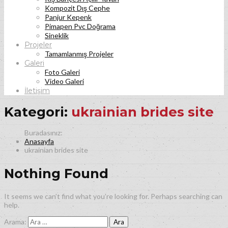
Kompozit Dış Cephe
Panjur Kepenk
Pimapen Pvc Doğrama
Sineklik
Projeler
Tamamlanmış Projeler
Galeri
Foto Galeri
Video Galeri
İletişim
Kategori:
ukrainian brides site
Anasayfa
ukrainian brides site
Nothing Found
It seems we can’t find what you’re looking for. Perhaps searching can
help.
Arama: