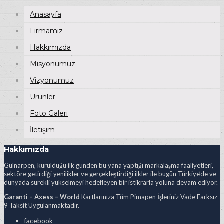
Anasayfa
Firmamız
Hakkımızda
Misyonumuz
Vizyonumuz
Ürünler
Foto Galeri
İletişim
Hakkımızda
Gülnarpen, kurulduğu ilk günden bu yana yaptığı markalaşma faaliyetleri,
sektöre getirdiği yenilikler ve gerçekleştirdiği ilkler ile bugün Türkiye’de ve
dünyada sürekli yükselmeyi hedefleyen bir istikrarla yoluna devam ediyor.
Garanti – Axess – World
Kartlarınıza Tüm Pimapen İşleriniz Vade Farksız
9 Taksit Uygulanmaktadır.
facebook