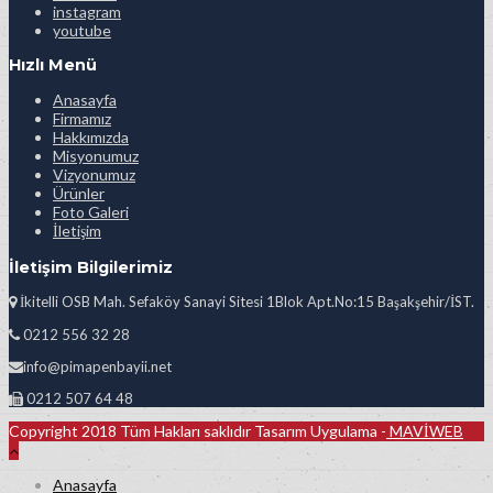
instagram
youtube
Hızlı Menü
Anasayfa
Firmamız
Hakkımızda
Misyonumuz
Vizyonumuz
Ürünler
Foto Galeri
İletişim
İletişim Bilgilerimiz
İkitelli OSB Mah. Sefaköy Sanayi Sitesi 1Blok Apt.No:15 Başakşehir/İST.
0212 556 32 28
info@pimapenbayii.net
0212 507 64 48
Copyright 2018 Tüm Hakları saklıdır Tasarım Uygulama -
MAVİWEB
Anasayfa