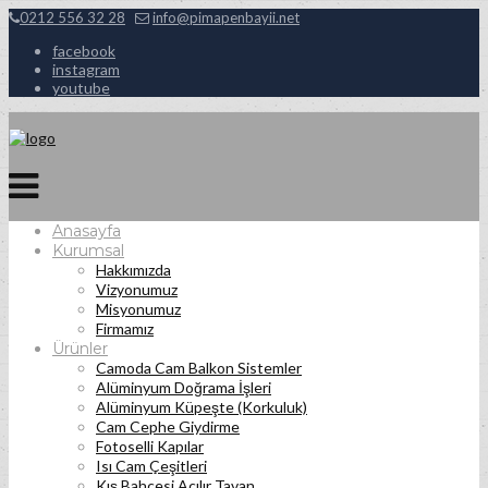
0212 556 32 28
info@pimapenbayii.net
facebook
instagram
youtube
Anasayfa
Kurumsal
Hakkımızda
Vizyonumuz
Misyonumuz
Firmamız
Ürünler
Camoda Cam Balkon Sistemler
Alüminyum Doğrama İşleri
Alüminyum Küpeşte (Korkuluk)
Cam Cephe Giydirme
Fotoselli Kapılar
Isı Cam Çeşitleri
Kış Bahçesi Açılır Tavan