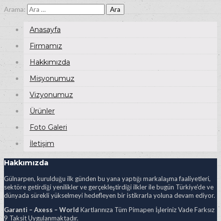
Arama:
Anasayfa
Firmamız
Hakkımızda
Misyonumuz
Vizyonumuz
Ürünler
Foto Galeri
İletişim
Hakkımızda
Gülnarpen, kurulduğu ilk günden bu yana yaptığı markalaşma faaliyetleri,
sektöre getirdiği yenilikler ve gerçekleştirdiği ilkler ile bugün Türkiye’de ve
dünyada sürekli yükselmeyi hedefleyen bir istikrarla yoluna devam ediyor.
Garanti – Axess – World
Kartlarınıza Tüm Pimapen İşleriniz Vade Farksız
9 Taksit Uygulanmaktadır.