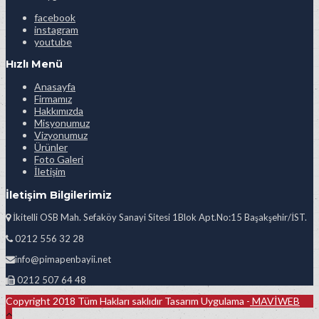
facebook
instagram
youtube
Hızlı Menü
Anasayfa
Firmamız
Hakkımızda
Misyonumuz
Vizyonumuz
Ürünler
Foto Galeri
İletişim
İletişim Bilgilerimiz
İkitelli OSB Mah. Sefaköy Sanayi Sitesi 1Blok Apt.No:15 Başakşehir/İST.
0212 556 32 28
info@pimapenbayii.net
0212 507 64 48
Copyright 2018 Tüm Hakları saklıdır Tasarım Uygulama -
MAVİWEB