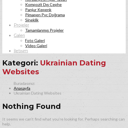
Kompozit Dış Cephe
Panjur Kepenk
Pimapen Pvc Doğrama
Sineklik
Projeler
Tamamlanmış Projeler
Galeri
Foto Galeri
Video Galeri
İletişim
Kategori:
Ukrainian Dating
Websites
Anasayfa
Ukrainian Dating Websites
Nothing Found
It seems we can’t find what you’re looking for. Perhaps searching can
help.