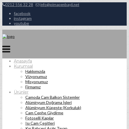
0212 556 32 28
info@pimapenbayii.net
facebook
instagram
youtube
Anasayfa
Kurumsal
Hakkımızda
Vizyonumuz
Misyonumuz
Firmamız
Ürünler
Camoda Cam Balkon Sistemler
Alüminyum Doğrama İşleri
Alüminyum Küpeşte (Korkuluk)
Cam Cephe Giydirme
Fotoselli Kapılar
Isı Cam Çeşitleri
Kış Bahçesi Açılır Tavan