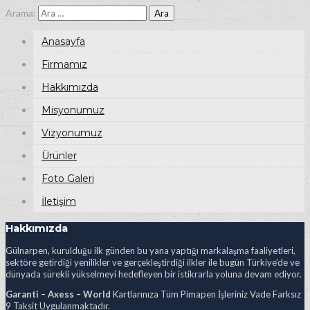
Arama:
Anasayfa
Firmamız
Hakkımızda
Misyonumuz
Vizyonumuz
Ürünler
Foto Galeri
İletişim
Hakkımızda
Gülnarpen, kurulduğu ilk günden bu yana yaptığı markalaşma faaliyetleri,
sektöre getirdiği yenilikler ve gerçekleştirdiği ilkler ile bugün Türkiye’de ve
dünyada sürekli yükselmeyi hedefleyen bir istikrarla yoluna devam ediyor.
Garanti – Axess – World
Kartlarınıza Tüm Pimapen İşleriniz Vade Farksız
9 Taksit Uygulanmaktadır.