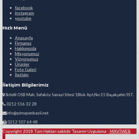
facebook
instagram
youtube
Hızlı Menü
Anasayfa
Firmamız
Hakkımızda
Misyonumuz
Vizyonumuz
Ürünler
Foto Galeri
İletişim
İletişim Bilgilerimiz
İkitelli OSB Mah. Sefaköy Sanayi Sitesi 1Blok Apt.No:15 Başakşehir/İST.
0212 556 32 28
info@pimapenbayii.net
0212 507 64 48
Copyright 2018 Tüm Hakları saklıdır Tasarım Uygulama -
MAVİWEB