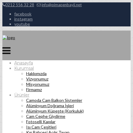
0212 556 32 28
info@pimapenbayii.net
facebook
instagram
youtube
Anasayfa
Kurumsal
Hakkımızda
Vizyonumuz
Misyonumuz
Firmamız
Ürünler
Camoda Cam Balkon Sistemler
Alüminyum Doğrama İşleri
Alüminyum Küpeşte (Korkuluk)
Cam Cephe Giydirme
Fotoselli Kapılar
Isı Cam Çeşitleri
Kış Bahçesi Açılır Tavan