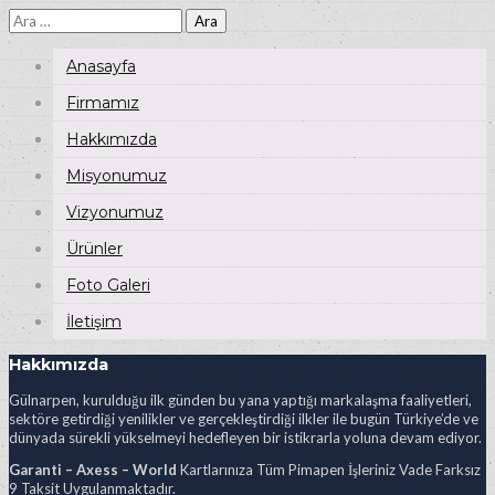
Arama:
Anasayfa
Firmamız
Hakkımızda
Misyonumuz
Vizyonumuz
Ürünler
Foto Galeri
İletişim
Hakkımızda
Gülnarpen, kurulduğu ilk günden bu yana yaptığı markalaşma faaliyetleri,
sektöre getirdiği yenilikler ve gerçekleştirdiği ilkler ile bugün Türkiye’de ve
dünyada sürekli yükselmeyi hedefleyen bir istikrarla yoluna devam ediyor.
Garanti – Axess – World
Kartlarınıza Tüm Pimapen İşleriniz Vade Farksız
9 Taksit Uygulanmaktadır.