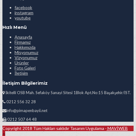
facebook
instagram
youtube
Hızlı Menü
Anasayfa
Firmamız
Hakkımızda
Misyonumuz
Vizyonumuz
Ürünler
Foto Galeri
İletişim
İletişim Bilgilerimiz
İkitelli OSB Mah. Sefaköy Sanayi Sitesi 1Blok Apt.No:15 Başakşehir/İST.
0212 556 32 28
info@pimapenbayii.net
0212 507 64 48
Copyright 2018 Tüm Hakları saklıdır Tasarım Uygulama -
MAVİWEB