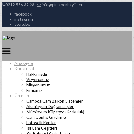
0212 556 32 28
info@pimapenbayii.net
facebook
instagram
youtube
Anasayfa
Kurumsal
Hakkımızda
Vizyonumuz
Misyonumuz
Firmamız
Ürünler
Camoda Cam Balkon Sistemler
Alüminyum Doğrama İşleri
Alüminyum Küpeşte (Korkuluk)
Cam Cephe Giydirme
Fotoselli Kapılar
Isı Cam Çeşitleri
Kış Bahçesi Açılır Tavan