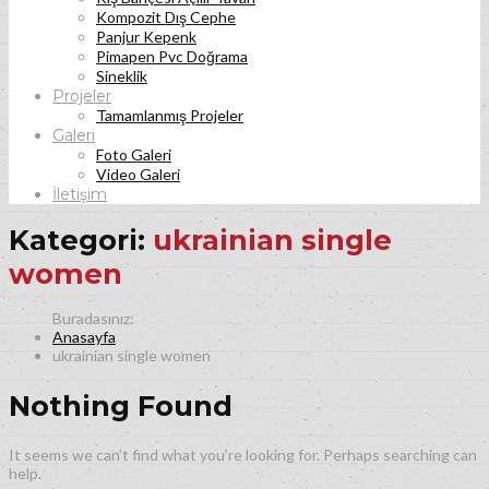
Kompozit Dış Cephe
Panjur Kepenk
Pimapen Pvc Doğrama
Sineklik
Projeler
Tamamlanmış Projeler
Galeri
Foto Galeri
Video Galeri
İletişim
Kategori:
ukrainian single
women
Anasayfa
ukrainian single women
Nothing Found
It seems we can’t find what you’re looking for. Perhaps searching can
help.