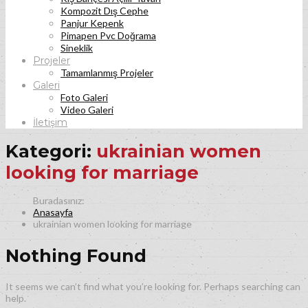
Kompozit Dış Cephe
Panjur Kepenk
Pimapen Pvc Doğrama
Sineklik
Projeler
Tamamlanmış Projeler
Galeri
Foto Galeri
Video Galeri
İletişim
Kategori:
ukrainian women
looking for marriage
Anasayfa
ukrainian women looking for marriage
Nothing Found
It seems we can’t find what you’re looking for. Perhaps searching can
help.