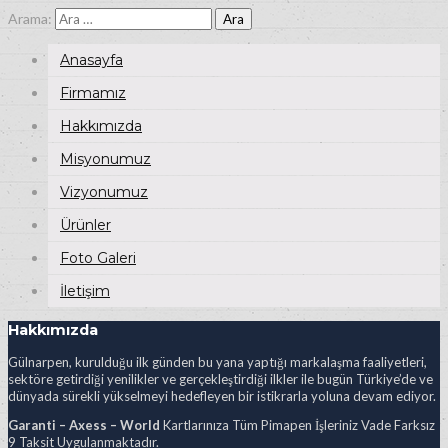
Arama:
Anasayfa
Firmamız
Hakkımızda
Misyonumuz
Vizyonumuz
Ürünler
Foto Galeri
İletişim
Hakkımızda
Gülnarpen, kurulduğu ilk günden bu yana yaptığı markalaşma faaliyetleri,
sektöre getirdiği yenilikler ve gerçekleştirdiği ilkler ile bugün Türkiye’de ve
dünyada sürekli yükselmeyi hedefleyen bir istikrarla yoluna devam ediyor.
Garanti – Axess – World
Kartlarınıza Tüm Pimapen İşleriniz Vade Farksız
9 Taksit Uygulanmaktadır.