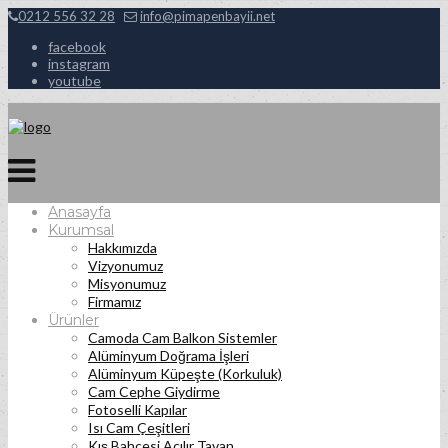
0212 556 32 28
info@pimapenbayii.net
facebook
instagram
youtube
Anasayfa
Kurumsal
Hakkımızda
Vizyonumuz
Misyonumuz
Firmamız
Ürünler
Camoda Cam Balkon Sistemler
Alüminyum Doğrama İşleri
Alüminyum Küpeşte (Korkuluk)
Cam Cephe Giydirme
Fotoselli Kapılar
Isı Cam Çeşitleri
Kış Bahçesi Açılır Tavan