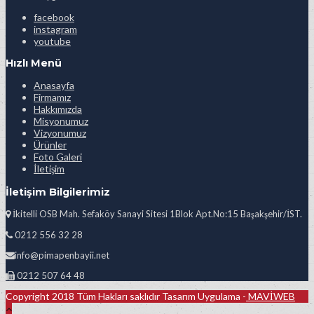
facebook
instagram
youtube
Hızlı Menü
Anasayfa
Firmamız
Hakkımızda
Misyonumuz
Vizyonumuz
Ürünler
Foto Galeri
İletişim
İletişim Bilgilerimiz
İkitelli OSB Mah. Sefaköy Sanayi Sitesi 1Blok Apt.No:15 Başakşehir/İST.
0212 556 32 28
info@pimapenbayii.net
0212 507 64 48
Copyright 2018 Tüm Hakları saklıdır Tasarım Uygulama -
MAVİWEB