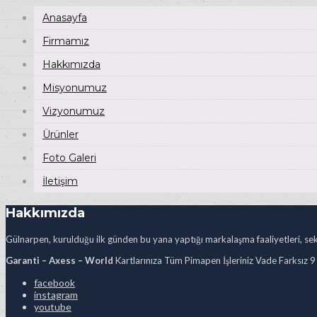
Anasayfa
Firmamız
Hakkımızda
Misyonumuz
Vizyonumuz
Ürünler
Foto Galeri
İletişim
Hakkımızda
Gülnarpen, kurulduğu ilk günden bu yana yaptığı markalaşma faaliyetleri, sekt
Garanti – Axess – World
Kartlarınıza Tüm Pimapen İşleriniz Vade Farksız 9
facebook
instagram
youtube