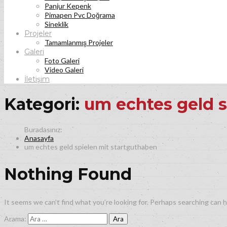
Panjur Kepenk
Pimapen Pvc Doğrama
Sineklik
Projeler
Tamamlanmış Projeler
Galeri
Foto Galeri
Video Galeri
İletişim
Kategori:
um echtes geld s
Anasayfa
um echtes geld spielen mit startguthaben
Nothing Found
It seems we can’t find what you’re looking for. Perhaps searching can h
Arama: