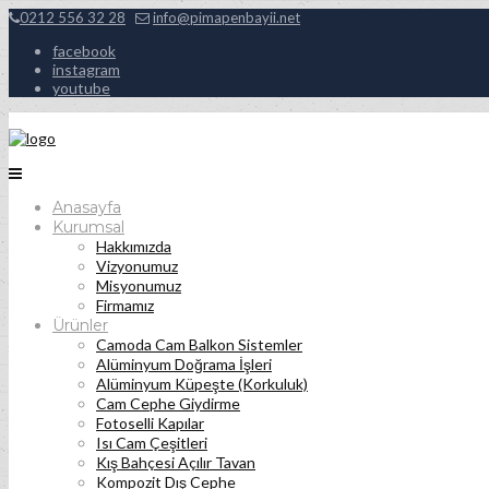
0212 556 32 28
info@pimapenbayii.net
facebook
instagram
youtube
Anasayfa
Kurumsal
Hakkımızda
Vizyonumuz
Misyonumuz
Firmamız
Ürünler
Camoda Cam Balkon Sistemler
Alüminyum Doğrama İşleri
Alüminyum Küpeşte (Korkuluk)
Cam Cephe Giydirme
Fotoselli Kapılar
Isı Cam Çeşitleri
Kış Bahçesi Açılır Tavan
Kompozit Dış Cephe