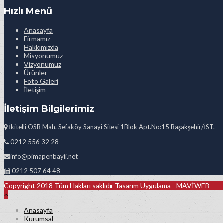
Hızlı Menü
Anasayfa
Firmamız
Hakkımızda
Misyonumuz
Vizyonumuz
Ürünler
Foto Galeri
İletişim
İletişim Bilgilerimiz
İkitelli OSB Mah. Sefaköy Sanayi Sitesi 1Blok Apt.No:15 Başakşehir/İST.
0212 556 32 28
info@pimapenbayii.net
0212 507 64 48
Copyright 2018 Tüm Hakları saklıdır Tasarım Uygulama -
MAVİWEB
Anasayfa
Kurumsal