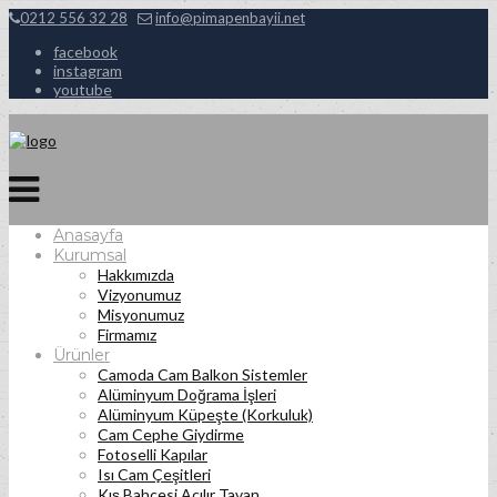
0212 556 32 28
info@pimapenbayii.net
facebook
instagram
youtube
Anasayfa
Kurumsal
Hakkımızda
Vizyonumuz
Misyonumuz
Firmamız
Ürünler
Camoda Cam Balkon Sistemler
Alüminyum Doğrama İşleri
Alüminyum Küpeşte (Korkuluk)
Cam Cephe Giydirme
Fotoselli Kapılar
Isı Cam Çeşitleri
Kış Bahçesi Açılır Tavan