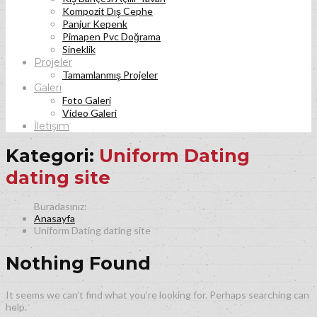
Kompozit Dış Cephe
Panjur Kepenk
Pimapen Pvc Doğrama
Sineklik
Projeler
Tamamlanmış Projeler
Galeri
Foto Galeri
Video Galeri
İletişim
Kategori:
Uniform Dating
dating site
Anasayfa
Uniform Dating dating site
Nothing Found
It seems we can’t find what you’re looking for. Perhaps searching can
help.