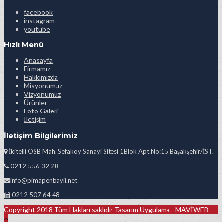
facebook
instagram
youtube
Hızlı Menü
Anasayfa
Firmamız
Hakkımızda
Misyonumuz
Vizyonumuz
Ürünler
Foto Galeri
İletişim
İletişim Bilgilerimiz
İkitelli OSB Mah. Sefaköy Sanayi Sitesi 1Blok Apt.No:15 Başakşehir/İST.
0212 556 32 28
info@pimapenbayii.net
0212 507 64 48
Copyright 2018 Tüm Hakları saklıdır Tasarım Uygulama -
MAVİWEB