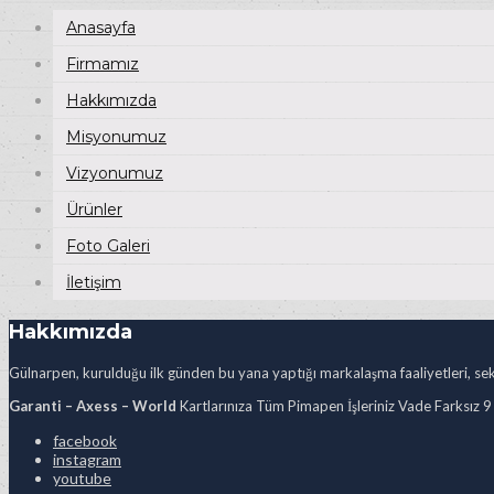
Anasayfa
Firmamız
Hakkımızda
Misyonumuz
Vizyonumuz
Ürünler
Foto Galeri
İletişim
Hakkımızda
Gülnarpen, kurulduğu ilk günden bu yana yaptığı markalaşma faaliyetleri, sekt
Garanti – Axess – World
Kartlarınıza Tüm Pimapen İşleriniz Vade Farksız 9
facebook
instagram
youtube