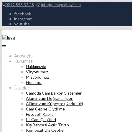
0212 556 32 28
info@pimapenbayii.net
facebook
instagram
youtube
Anasayfa
Kurumsal
Hakkımızda
Vizyonumuz
Misyonumuz
Firmamız
Ürünler
Camoda Cam Balkon Sistemler
Alüminyum Doğrama İşleri
Alüminyum Küpeşte (Korkuluk)
Cam Cephe Giydirme
Fotoselli Kapılar
Isı Cam Çeşitleri
Kış Bahçesi Açılır Tavan
Kompozit Dış Cephe