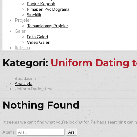
Panjur Kepenk
Pimapen Pvc Doğrama
Sineklik
Projeler
Tamamlanmış Projeler
Galeri
Foto Galeri
Video Galeri
İletişim
Kategori:
Uniform Dating t
Anasayfa
Uniform Dating test
Nothing Found
It seems we can’t find what you’re looking for. Perhaps searching can h
Arama: