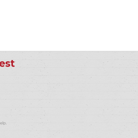
est
elp.