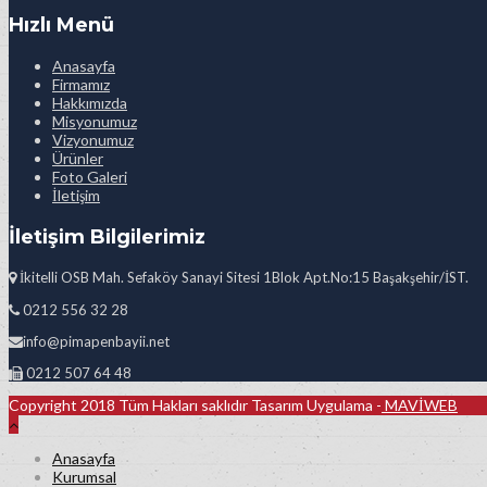
Hızlı Menü
Anasayfa
Firmamız
Hakkımızda
Misyonumuz
Vizyonumuz
Ürünler
Foto Galeri
İletişim
İletişim Bilgilerimiz
İkitelli OSB Mah. Sefaköy Sanayi Sitesi 1Blok Apt.No:15 Başakşehir/İST.
0212 556 32 28
info@pimapenbayii.net
0212 507 64 48
Copyright 2018 Tüm Hakları saklıdır Tasarım Uygulama -
MAVİWEB
Anasayfa
Kurumsal