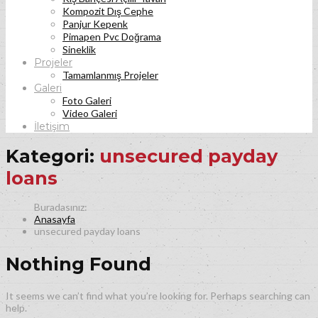
Kompozit Dış Cephe
Panjur Kepenk
Pimapen Pvc Doğrama
Sineklik
Projeler
Tamamlanmış Projeler
Galeri
Foto Galeri
Video Galeri
İletişim
Kategori:
unsecured payday
loans
Anasayfa
unsecured payday loans
Nothing Found
It seems we can’t find what you’re looking for. Perhaps searching can
help.