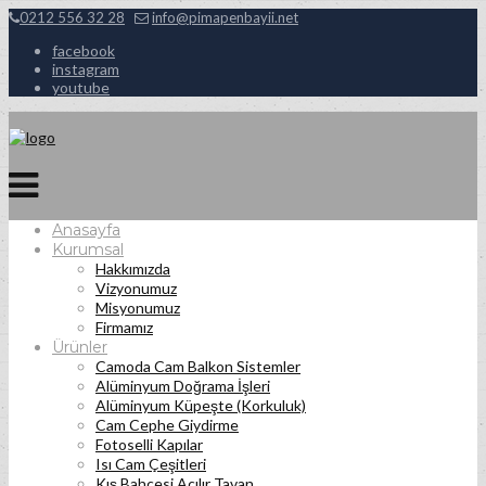
0212 556 32 28
info@pimapenbayii.net
facebook
instagram
youtube
Anasayfa
Kurumsal
Hakkımızda
Vizyonumuz
Misyonumuz
Firmamız
Ürünler
Camoda Cam Balkon Sistemler
Alüminyum Doğrama İşleri
Alüminyum Küpeşte (Korkuluk)
Cam Cephe Giydirme
Fotoselli Kapılar
Isı Cam Çeşitleri
Kış Bahçesi Açılır Tavan