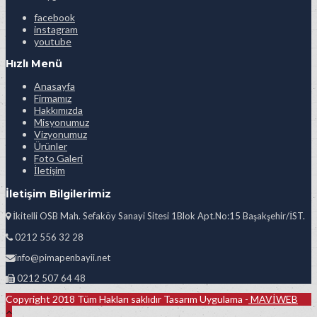
facebook
instagram
youtube
Hızlı Menü
Anasayfa
Firmamız
Hakkımızda
Misyonumuz
Vizyonumuz
Ürünler
Foto Galeri
İletişim
İletişim Bilgilerimiz
İkitelli OSB Mah. Sefaköy Sanayi Sitesi 1Blok Apt.No:15 Başakşehir/İST.
0212 556 32 28
info@pimapenbayii.net
0212 507 64 48
Copyright 2018 Tüm Hakları saklıdır Tasarım Uygulama -
MAVİWEB