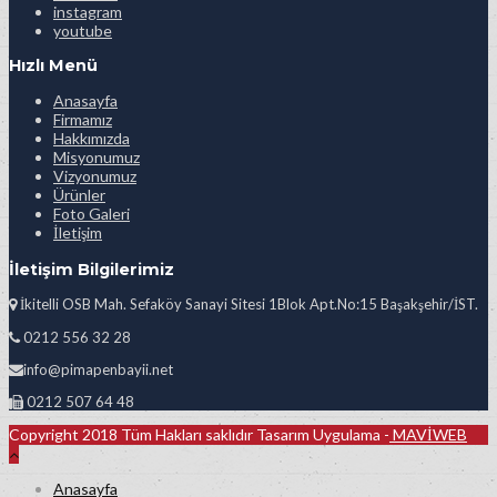
instagram
youtube
Hızlı Menü
Anasayfa
Firmamız
Hakkımızda
Misyonumuz
Vizyonumuz
Ürünler
Foto Galeri
İletişim
İletişim Bilgilerimiz
İkitelli OSB Mah. Sefaköy Sanayi Sitesi 1Blok Apt.No:15 Başakşehir/İST.
0212 556 32 28
info@pimapenbayii.net
0212 507 64 48
Copyright 2018 Tüm Hakları saklıdır Tasarım Uygulama -
MAVİWEB
Anasayfa