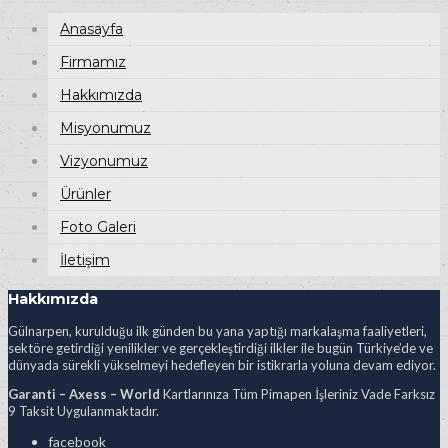
Anasayfa
Firmamız
Hakkımızda
Misyonumuz
Vizyonumuz
Ürünler
Foto Galeri
İletişim
Hakkımızda
Gülnarpen, kurulduğu ilk günden bu yana yaptığı markalaşma faaliyetleri,
sektöre getirdiği yenilikler ve gerçekleştirdiği ilkler ile bugün Türkiye’de ve
dünyada sürekli yükselmeyi hedefleyen bir istikrarla yoluna devam ediyor.
Garanti – Axess – World
Kartlarınıza Tüm Pimapen İşleriniz Vade Farksız
9 Taksit Uygulanmaktadır.
facebook