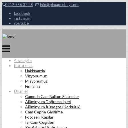
0212 556 32 28
info@pimapenbayii.net
facebook
instagram
youtube
Anasayfa
Kurumsal
Hakkımızda
Vizyonumuz
Misyonumuz
Firmamız
Ürünler
Camoda Cam Balkon Sistemler
Alüminyum Doğrama İşleri
Alüminyum Küpeşte (Korkuluk)
Cam Cephe Giydirme
Fotoselli Kapılar
Isı Cam Çeşitleri
Kış Bahçesi Açılır Tavan