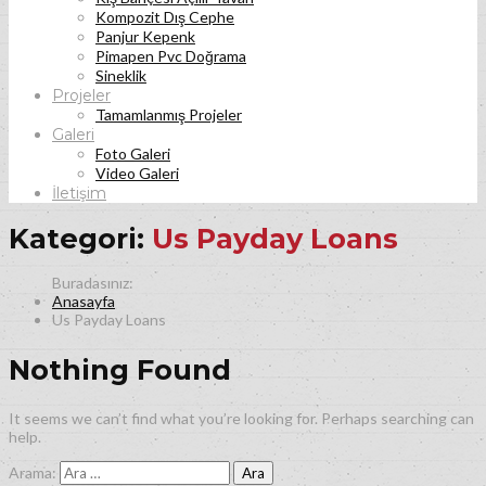
Kompozit Dış Cephe
Panjur Kepenk
Pimapen Pvc Doğrama
Sineklik
Projeler
Tamamlanmış Projeler
Galeri
Foto Galeri
Video Galeri
İletişim
Kategori:
Us Payday Loans
Anasayfa
Us Payday Loans
Nothing Found
It seems we can’t find what you’re looking for. Perhaps searching can
help.
Arama: