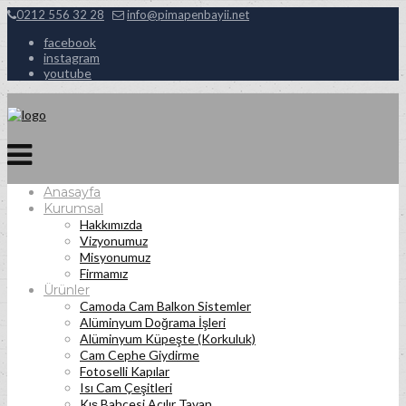
0212 556 32 28
info@pimapenbayii.net
facebook
instagram
youtube
Anasayfa
Kurumsal
Hakkımızda
Vizyonumuz
Misyonumuz
Firmamız
Ürünler
Camoda Cam Balkon Sistemler
Alüminyum Doğrama İşleri
Alüminyum Küpeşte (Korkuluk)
Cam Cephe Giydirme
Fotoselli Kapılar
Isı Cam Çeşitleri
Kış Bahçesi Açılır Tavan