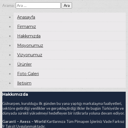
Arama:
Anasayfa
Firmamız
Hakkımızda
Misyonumuz
Vizyonumuz
Ürünler
Foto Galeri
İletişim
Hakkımızda
Gülnarpen, kurulduğu ilk günden bu yana yaptığı markalaşma faaliyetleri,
sektöre getirdiği yenilikler ve gerçekleştirdiği ilkler ile bugün Türkiye’de ve
dünyada sürekli yükselmeyi hedefleyen bir istikrarla yoluna devam ediyor.
Garanti – Axess – World
Kartlarınıza Tüm Pimapen İşleriniz Vade Farksız
9 Taksit Uygulanmaktadır.