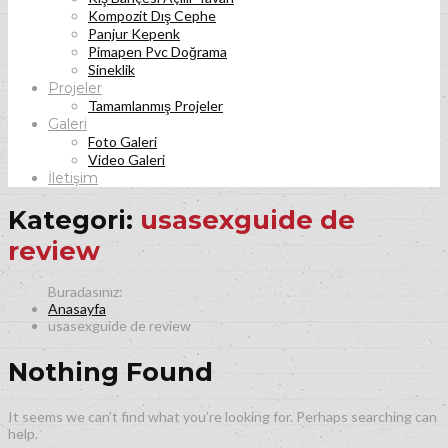
Kompozit Dış Cephe
Panjur Kepenk
Pimapen Pvc Doğrama
Sineklik
Projeler
Tamamlanmış Projeler
Galeri
Foto Galeri
Video Galeri
İletişim
Kategori:
usasexguide de
review
Anasayfa
usasexguide de review
Nothing Found
It seems we can’t find what you’re looking for. Perhaps searching can
help.