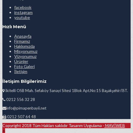
facebook
instagram
youtube
Hızlı Menü
Anasayfa
Firmamız
Hakkımızda
Misyonumuz
Vizyonumuz
Ürünler
Foto Galeri
İletişim
İletişim Bilgilerimiz
İkitelli OSB Mah. Sefaköy Sanayi Sitesi 1Blok Apt.No:15 Başakşehir/İST.
0212 556 32 28
info@pimapenbayii.net
0212 507 64 48
Copyright 2018 Tüm Hakları saklıdır Tasarım Uygulama -
MAVİWEB