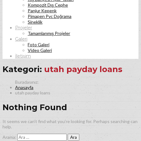
Kompozit Dış Cephe
Panjur Kepenk
Pimapen Pvc Doğrama
Sineklik
Projeler
Tamamlanmış Projeler
Galeri
Foto Galeri
Video Galeri
İletişim
Kategori:
utah payday loans
Anasayfa
utah payday loans
Nothing Found
It seems we can’t find what you’re looking for. Perhaps searching can
help.
Arama: