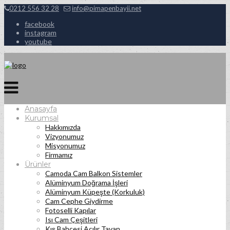
0212 556 32 28
info@pimapenbayii.net
facebook
instagram
youtube
Anasayfa
Kurumsal
Hakkımızda
Vizyonumuz
Misyonumuz
Firmamız
Ürünler
Camoda Cam Balkon Sistemler
Alüminyum Doğrama İşleri
Alüminyum Küpeşte (Korkuluk)
Cam Cephe Giydirme
Fotoselli Kapılar
Isı Cam Çeşitleri
Kış Bahçesi Açılır Tavan