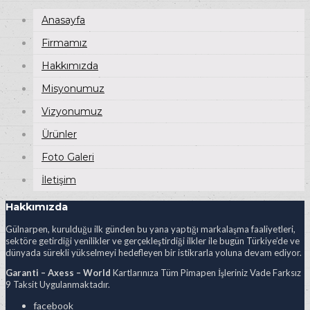
Anasayfa
Firmamız
Hakkımızda
Misyonumuz
Vizyonumuz
Ürünler
Foto Galeri
İletişim
Hakkımızda
Gülnarpen, kurulduğu ilk günden bu yana yaptığı markalaşma faaliyetleri,
sektöre getirdiği yenilikler ve gerçekleştirdiği ilkler ile bugün Türkiye’de ve
dünyada sürekli yükselmeyi hedefleyen bir istikrarla yoluna devam ediyor.
Garanti – Axess – World
Kartlarınıza Tüm Pimapen İşleriniz Vade Farksız
9 Taksit Uygulanmaktadır.
facebook