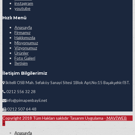
instagram
youtube
Hızlı Menü
Anasayfa
Firmamız
Hakkımızda
Misyonumuz
Vizyonumuz
Ürünler
Foto Galeri
İletişim
İletişim Bilgilerimiz
İkitelli OSB Mah. Sefaköy Sanayi Sitesi 1Blok Apt.No:15 Başakşehir/İST.
0212 556 32 28
info@pimapenbayii.net
0212 507 64 48
Copyright 2018 Tüm Hakları saklıdır Tasarım Uygulama -
MAVİWEB
Anasayfa