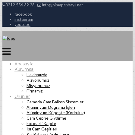
0212 556 32 28
info@pimapenbayii.net
facebook
instagram
youtube
Anasayfa
Kurumsal
Hakkımızda
Vizyonumuz
Misyonumuz
Firmamız
Ürünler
Camoda Cam Balkon Sistemler
Alüminyum Doğrama İşleri
Alüminyum Küpeşte (Korkuluk)
Cam Cephe Giydirme
Fotoselli Kapılar
Isı Cam Çeşitleri
Kış Bahçesi Açılır Tavan