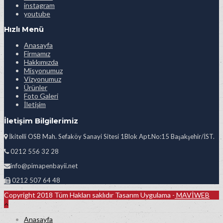
instagram
youtube
Hızlı Menü
Anasayfa
Firmamız
Hakkımızda
Misyonumuz
Vizyonumuz
Ürünler
Foto Galeri
İletişim
İletişim Bilgilerimiz
İkitelli OSB Mah. Sefaköy Sanayi Sitesi 1Blok Apt.No:15 Başakşehir/İST.
0212 556 32 28
info@pimapenbayii.net
0212 507 64 48
Copyright 2018 Tüm Hakları saklıdır Tasarım Uygulama -
MAVİWEB
Anasayfa