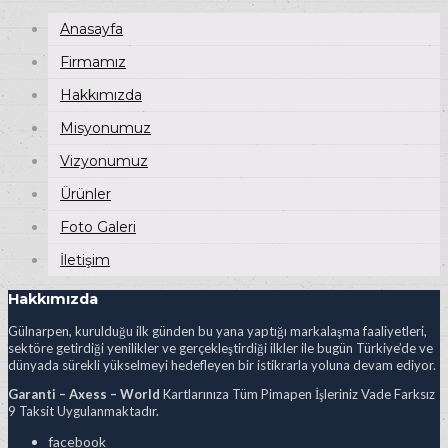
Anasayfa
Firmamız
Hakkımızda
Misyonumuz
Vizyonumuz
Ürünler
Foto Galeri
İletişim
Hakkımızda
Gülnarpen, kurulduğu ilk günden bu yana yaptığı markalaşma faaliyetleri,
sektöre getirdiği yenilikler ve gerçekleştirdiği ilkler ile bugün Türkiye’de ve
dünyada sürekli yükselmeyi hedefleyen bir istikrarla yoluna devam ediyor.
Garanti – Axess – World
Kartlarınıza Tüm Pimapen İşleriniz Vade Farksız
9 Taksit Uygulanmaktadır.
facebook