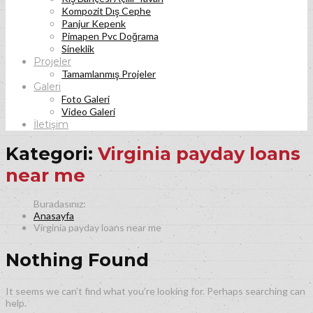
Kompozit Dış Cephe
Panjur Kepenk
Pimapen Pvc Doğrama
Sineklik
Projeler
Tamamlanmış Projeler
Galeri
Foto Galeri
Video Galeri
İletişim
Kategori:
Virginia payday loans
near me
Anasayfa
Virginia payday loans near me
Nothing Found
It seems we can’t find what you’re looking for. Perhaps searching can
help.