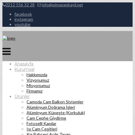
0212 556 32 28
info@pimapenbayii.net
facebook
instagram
youtube
Anasayfa
Kurumsal
Hakkımızda
Vizyonumuz
Misyonumuz
Firmamız
Ürünler
Camoda Cam Balkon Sistemler
Alüminyum Doğrama İşleri
Alüminyum Küpeşte (Korkuluk)
Cam Cephe Giydirme
Fotoselli Kapılar
Isı Cam Çeşitleri
Kış Bahçesi Açılır Tavan