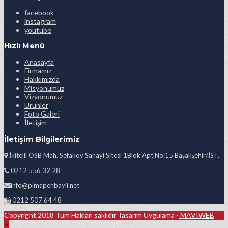
facebook
instagram
youtube
Hızlı Menü
Anasayfa
Firmamız
Hakkımızda
Misyonumuz
Vizyonumuz
Ürünler
Foto Galeri
İletişim
İletişim Bilgilerimiz
İkitelli OSB Mah. Sefaköy Sanayi Sitesi 1Blok Apt.No:15 Başakşehir/İST.
0212 556 32 28
info@pimapenbayii.net
0212 507 64 48
Copyright 2018 Tüm Hakları saklıdır Tasarım Uygulama -
MAVİWEB