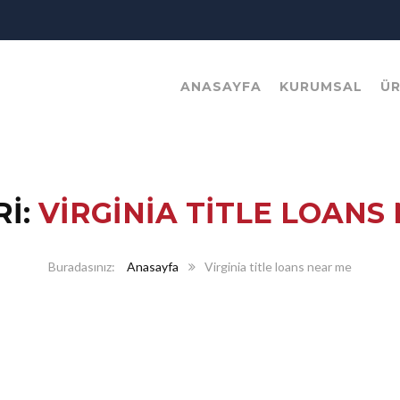
ANASAYFA
KURUMSAL
Ü
I:
VIRGINIA TITLE LOANS
Anasayfa
Virginia title loans near me