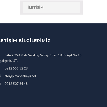
İLETIŞIM
LETIŞIM BILGILERIMIZ
İkitelli OSB Mah. Sefaköy Sanayi Sitesi 1Blok Apt.No:15
şakşehir/İST.
0212 556 32 28
info@pimapenbayii.net
0212 507 64 48