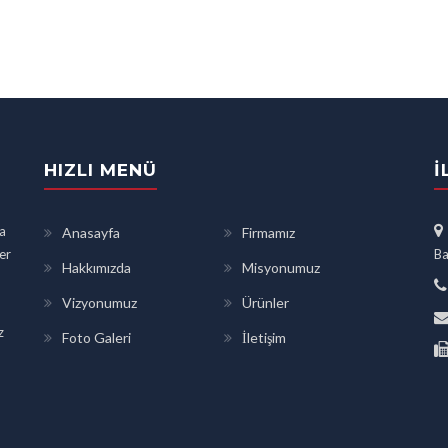
HIZLI MENÜ
İ
a
Anasayfa
Firmamız
ler
Ba
Hakkımızda
Misyonumuz
Vizyonumuz
Ürünler
z
Foto Galeri
İletişim