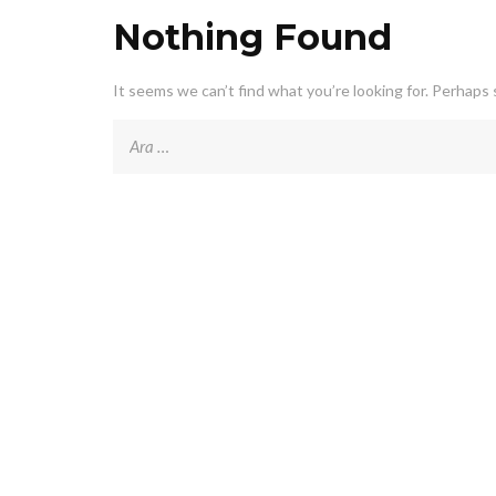
Nothing Found
It seems we can’t find what you’re looking for. Perhaps 
Arama: