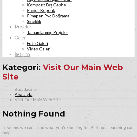
Kompozit Dış Cephe
Panjur Kepenk
Pimapen Pvc Doğrama
Sineklik
Projeler
Tamamlanmış Projeler
Galeri
Foto Galeri
Video Galeri
İletişim
Kategori:
Visit Our Main Web
Site
Anasayfa
Visit Our Main Web Site
Nothing Found
It seems we can’t find what you’re looking for. Perhaps searching can
help.