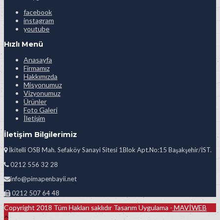
facebook
instagram
youtube
Hızlı Menü
Anasayfa
Firmamız
Hakkımızda
Misyonumuz
Vizyonumuz
Ürünler
Foto Galeri
İletişim
İletişim Bilgilerimiz
İkitelli OSB Mah. Sefaköy Sanayi Sitesi 1Blok Apt.No:15 Başakşehir/İST.
0212 556 32 28
info@pimapenbayii.net
0212 507 64 48
Copyright 2018 Tüm Hakları saklıdır Tasarım Uygulama -
MAVİWEB