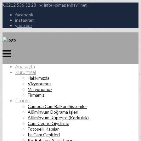
0212 556 32 28
info@pimapenbayii.net
facebook
instagram
youtube
Anasayfa
Kurumsal
Hakkımızda
Vizyonumuz
Misyonumuz
Firmamız
Ürünler
Camoda Cam Balkon Sistemler
Alüminyum Doğrama İşleri
Alüminyum Küpeşte (Korkuluk)
Cam Cephe Giydirme
Fotoselli Kapılar
Isı Cam Çeşitleri
Kış Bahçesi Açılır Tavan