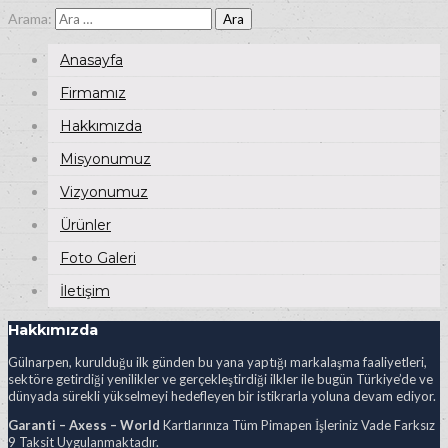
Arama:
Anasayfa
Firmamız
Hakkımızda
Misyonumuz
Vizyonumuz
Ürünler
Foto Galeri
İletişim
Hakkımızda
Gülnarpen, kurulduğu ilk günden bu yana yaptığı markalaşma faaliyetleri,
sektöre getirdiği yenilikler ve gerçekleştirdiği ilkler ile bugün Türkiye’de ve
dünyada sürekli yükselmeyi hedefleyen bir istikrarla yoluna devam ediyor.
Garanti – Axess – World
Kartlarınıza Tüm Pimapen İşleriniz Vade Farksız
9 Taksit Uygulanmaktadır.