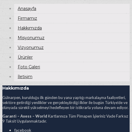
Anasayfa
Firmamız
Hakkımızda
Misyonumuz
Vizyonumuz
Ürünler
Foto Galeri
İletişim
Hakkımızda
Gülnarpen, kurulduğu ilk günden bu yana yaptığı markalaşma faaliyetleri,
sektöre getirdiği yenilikler ve gerçekleştirdiği ilkler ile bugün Türkiye’de ve
dünyada sürekli yükselmeyi hedefleyen bir istikrarla yoluna devam ediyor.
Garanti – Axess – World
Kartlarınıza Tüm Pimapen İşleriniz Vade Farksız
9 Taksit Uygulanmaktadır.
facebook