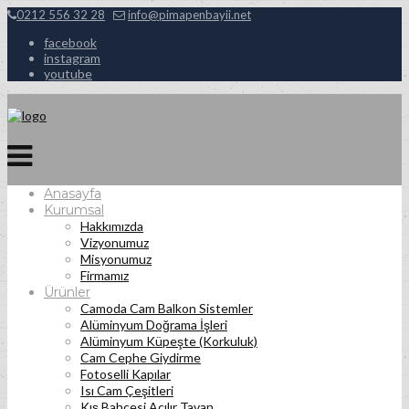
0212 556 32 28
info@pimapenbayii.net
facebook
instagram
youtube
Anasayfa
Kurumsal
Hakkımızda
Vizyonumuz
Misyonumuz
Firmamız
Ürünler
Camoda Cam Balkon Sistemler
Alüminyum Doğrama İşleri
Alüminyum Küpeşte (Korkuluk)
Cam Cephe Giydirme
Fotoselli Kapılar
Isı Cam Çeşitleri
Kış Bahçesi Açılır Tavan