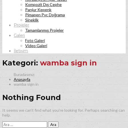
Kompozit Dış Cephe
Panjur Kepenk
Pimapen Pvc Doğrama
Sineklik
Projeler
Tamamlanmış Projeler
Galeri
Foto Galeri
Video Galeri
İletişim
Kategori:
wamba sign in
Anasayfa
wamba sign in
Nothing Found
It seems we can’t find what you’re looking for. Perhaps searching can
help.
Arama: