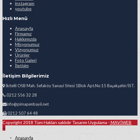
instagram
youtube
Hızlı Menü
Anasayfa
Firmamız
Hakkımızda
Misyonumuz
Vizyonumuz
Ürünler
Foto Galeri
İletişim
İletişim Bilgilerimiz
İkitelli OSB Mah. Sefaköy Sanayi Sitesi 1Blok Apt.No:15 Başakşehir/İST.
0212 556 32 28
info@pimapenbayii.net
0212 507 64 48
Copyright 2018 Tüm Hakları saklıdır Tasarım Uygulama -
MAVİWEB
Anasayfa