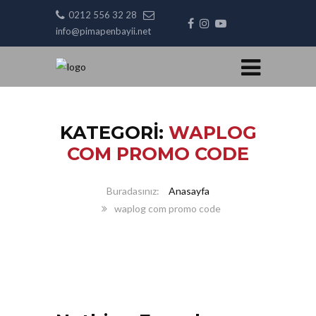
0212 556 32 28
info@pimapenbayii.net
KATEGORI:
WAPLOG
COM PROMO CODE
Anasayfa
waplog com promo code