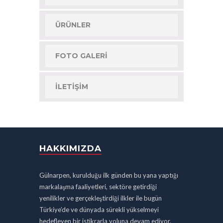
ÜRÜNLER
FOTO GALERI
İLETIŞIM
HAKKIMIZDA
Gülnarpen, kurulduğu ilk günden bu yana yaptığı
markalaşma faaliyetleri, sektöre getirdiği
yenilikler ve gerçekleştirdiği ilkler ile bugün
Türkiye’de ve dünyada sürekli yükselmeyi
hedefleyen bir istikrarla yoluna devam ediyor.