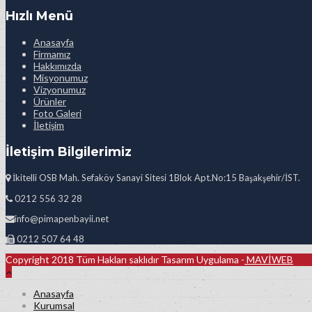
Hızlı Menü
Anasayfa
Firmamız
Hakkımızda
Misyonumuz
Vizyonumuz
Ürünler
Foto Galeri
İletişim
İletişim Bilgilerimiz
İkitelli OSB Mah. Sefaköy Sanayi Sitesi 1Blok Apt.No:15 Başakşehir/İST.
0212 556 32 28
info@pimapenbayii.net
0212 507 64 48
Copyright 2018 Tüm Hakları saklıdır Tasarım Uygulama -
MAVİWEB
Anasayfa
Kurumsal