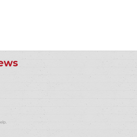
iews
elp.