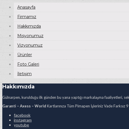
Anasayfa
Firmamız
Hakkımızda
Misyonumuz
Vizyonumuz
Ürünler
Foto Galeri
İletişim
Hakkımızda
Gülnarpen, kurulduğu ilk günden bu yana yaptığı markalaşma faaliyetleri, sekt
Garanti – Axess – World
Kartlarınıza Tüm Pimapen İşleriniz Vade Farksız 9
facebook
instagram
youtube