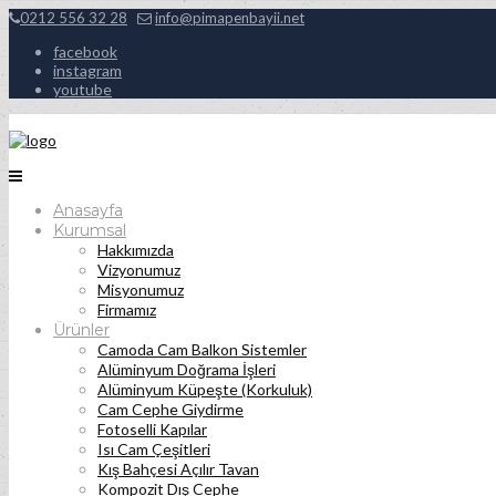
0212 556 32 28
info@pimapenbayii.net
facebook
instagram
youtube
Anasayfa
Kurumsal
Hakkımızda
Vizyonumuz
Misyonumuz
Firmamız
Ürünler
Camoda Cam Balkon Sistemler
Alüminyum Doğrama İşleri
Alüminyum Küpeşte (Korkuluk)
Cam Cephe Giydirme
Fotoselli Kapılar
Isı Cam Çeşitleri
Kış Bahçesi Açılır Tavan
Kompozit Dış Cephe