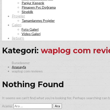
Panjur Kepenk
Pimapen Pvc Doğrama
Sineklik
Projeler
Tamamlanmış Projeler
Galeri
Foto Galeri
Video Galeri
İletişim
Kategori:
waplog com rev
Anasayfa
waplog com reviews
Nothing Found
It seems we can’t find what you’re looking for. Perhaps searching can h
Arama: