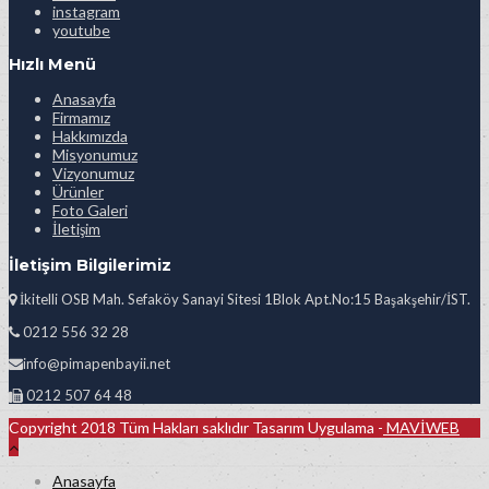
instagram
youtube
Hızlı Menü
Anasayfa
Firmamız
Hakkımızda
Misyonumuz
Vizyonumuz
Ürünler
Foto Galeri
İletişim
İletişim Bilgilerimiz
İkitelli OSB Mah. Sefaköy Sanayi Sitesi 1Blok Apt.No:15 Başakşehir/İST.
0212 556 32 28
info@pimapenbayii.net
0212 507 64 48
Copyright 2018 Tüm Hakları saklıdır Tasarım Uygulama -
MAVİWEB
Anasayfa