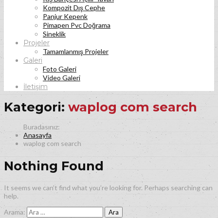
Kompozit Dış Cephe
Panjur Kepenk
Pimapen Pvc Doğrama
Sineklik
Projeler
Tamamlanmış Projeler
Galeri
Foto Galeri
Video Galeri
İletişim
Kategori:
waplog com search
Anasayfa
waplog com search
Nothing Found
It seems we can’t find what you’re looking for. Perhaps searching can
help.
Arama: