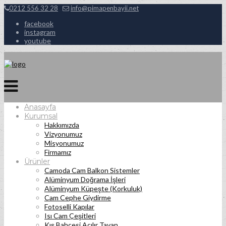
0212 556 32 28
info@pimapenbayii.net
facebook
instagram
youtube
Anasayfa
Kurumsal
Hakkımızda
Vizyonumuz
Misyonumuz
Firmamız
Ürünler
Camoda Cam Balkon Sistemler
Alüminyum Doğrama İşleri
Alüminyum Küpeşte (Korkuluk)
Cam Cephe Giydirme
Fotoselli Kapılar
Isı Cam Çeşitleri
Kış Bahçesi Açılır Tavan