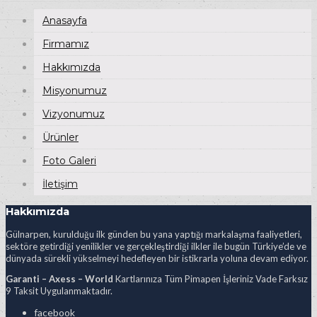
Anasayfa
Firmamız
Hakkımızda
Misyonumuz
Vizyonumuz
Ürünler
Foto Galeri
İletişim
Hakkımızda
Gülnarpen, kurulduğu ilk günden bu yana yaptığı markalaşma faaliyetleri,
sektöre getirdiği yenilikler ve gerçekleştirdiği ilkler ile bugün Türkiye’de ve
dünyada sürekli yükselmeyi hedefleyen bir istikrarla yoluna devam ediyor.
Garanti – Axess – World
Kartlarınıza Tüm Pimapen İşleriniz Vade Farksız
9 Taksit Uygulanmaktadır.
facebook