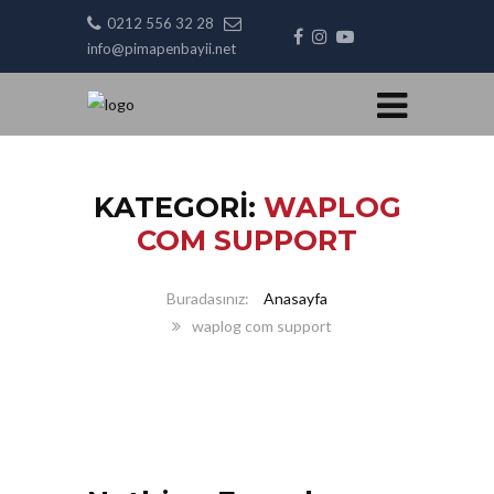
0212 556 32 28
info@pimapenbayii.net
KATEGORI:
WAPLOG
COM SUPPORT
Anasayfa
waplog com support