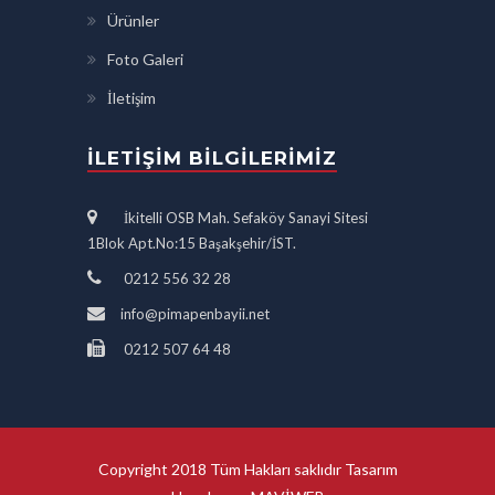
Ürünler
Foto Galeri
İletişim
İLETIŞIM BILGILERIMIZ
İkitelli OSB Mah. Sefaköy Sanayi Sitesi
1Blok Apt.No:15 Başakşehir/İST.
0212 556 32 28
info@pimapenbayii.net
0212 507 64 48
Copyright 2018 Tüm Hakları saklıdır Tasarım