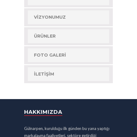
VIZYONUMUZ
ÜRÜNLER
FOTO GALERI
İLETIŞIM
HAKKIMIZDA
Gülnarpen, kurulduğu ilk günden bu yana yaptığı
markalaşma faaliyetleri, sektöre getirdiği