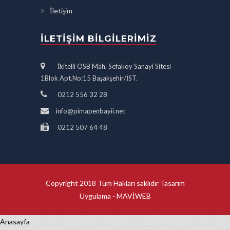
İletişim
İLETIŞIM BILGILERIMIZ
İkitelli OSB Mah. Sefaköy Sanayi Sitesi
1Blok Apt.No:15 Başakşehir/İST.
0212 556 32 28
info@pimapenbayii.net
0212 507 64 48
Copyright 2018 Tüm Hakları saklıdır Tasarım
Uygulama -
MAVİWEB
Anasayfa