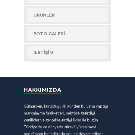
ÜRÜNLER
FOTO GALERI
İLETIŞIM
HAKKIMIZDA
Gülnarpen, kurulduğu ilk günden bu yana yaptığı
markalaşma faaliyetleri, sektöre getirdiği
yenilikler ve gerçekleştirdiği ilkler ile bugün
Türkiye’de ve dünyada sürekli yükselmeyi
hedefleyen bir istikrarla yoluna devam ediyor.