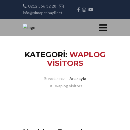
0212 556 32 28
info@pimapenbayii.net
KATEGORI:
WAPLOG
VISITORS
Anasayfa
waplog visitors