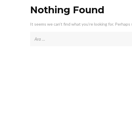
Nothing Found
It seems we can’t find what you’re looking for. Perhaps 
Arama: