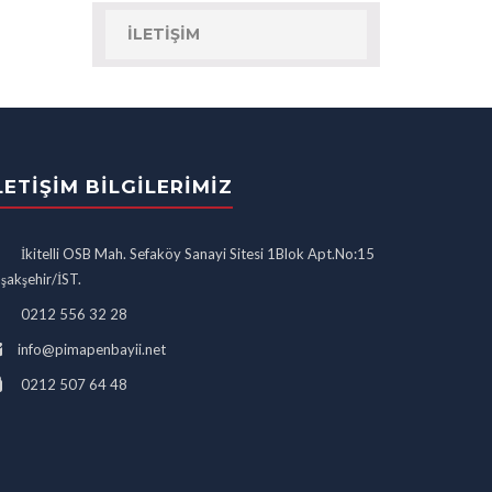
İLETIŞIM
LETIŞIM BILGILERIMIZ
İkitelli OSB Mah. Sefaköy Sanayi Sitesi 1Blok Apt.No:15
şakşehir/İST.
0212 556 32 28
info@pimapenbayii.net
0212 507 64 48