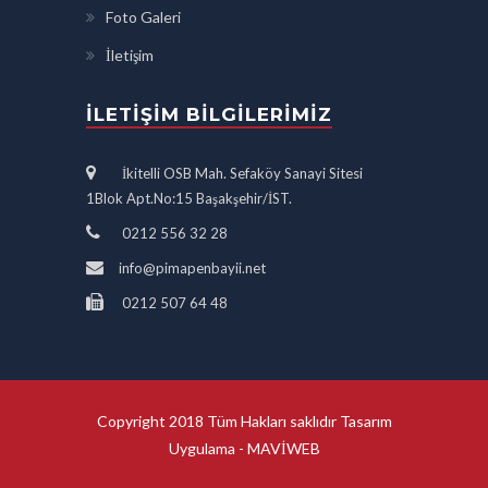
Foto Galeri
İletişim
İLETIŞIM BILGILERIMIZ
İkitelli OSB Mah. Sefaköy Sanayi Sitesi
1Blok Apt.No:15 Başakşehir/İST.
0212 556 32 28
info@pimapenbayii.net
0212 507 64 48
Copyright 2018 Tüm Hakları saklıdır Tasarım
Uygulama -
MAVİWEB