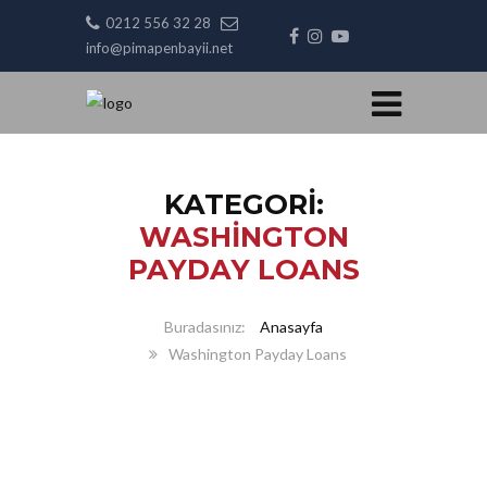
0212 556 32 28
info@pimapenbayii.net
KATEGORI:
WASHINGTON
PAYDAY LOANS
Anasayfa
Washington Payday Loans