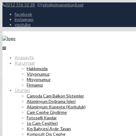
0212 556 32 28
info@pimapenbayii.net
facebook
instagram
youtube
Anasayfa
Kurumsal
Hakkımızda
Vizyonumuz
Misyonumuz
Firmamız
Ürünler
Camoda Cam Balkon Sistemler
Alüminyum Doğrama İşleri
Alüminyum Küpeşte (Korkuluk)
Cam Cephe Giydirme
Fotoselli Kapılar
Isı Cam Çeşitleri
Kış Bahçesi Açılır Tavan
Kompozit Dış Cephe