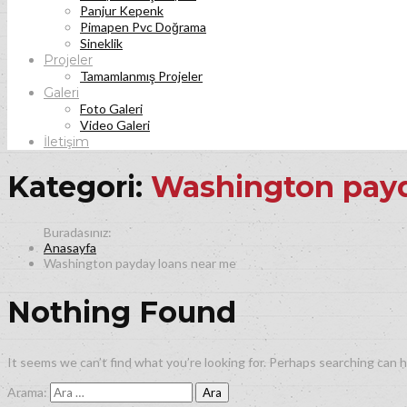
Panjur Kepenk
Pimapen Pvc Doğrama
Sineklik
Projeler
Tamamlanmış Projeler
Galeri
Foto Galeri
Video Galeri
İletişim
Kategori:
Washington payd
Anasayfa
Washington payday loans near me
Nothing Found
It seems we can’t find what you’re looking for. Perhaps searching can h
Arama: