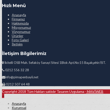
Hızlı Menü
Anasayfa
Firmamız
Hakkımızda
Misyonumuz
Vizyonumuz
Ürünler
Foto Galeri
İletişim
İletişim Bilgilerimiz
İkitelli OSB Mah. Sefaköy Sanayi Sitesi 1Blok Apt.No:15 Başakşehir/İST.
0212 556 32 28
info@pimapenbayii.net
0212 507 64 48
Copyright 2018 Tüm Hakları saklıdır Tasarım Uygulama -
MAVİWEB
Anasayfa
Kurumsal