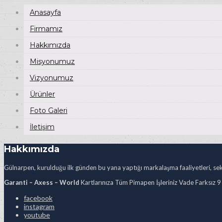
Anasayfa
Firmamız
Hakkımızda
Misyonumuz
Vizyonumuz
Ürünler
Foto Galeri
İletişim
Hakkımızda
Gülnarpen, kurulduğu ilk günden bu yana yaptığı markalaşma faaliyetleri, sekt
Garanti – Axess – World
Kartlarınıza Tüm Pimapen İşleriniz Vade Farksız 9
facebook
instagram
youtube