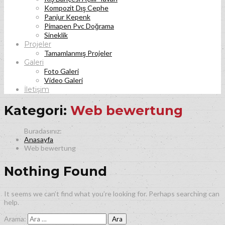
Kompozit Dış Cephe
Panjur Kepenk
Pimapen Pvc Doğrama
Sineklik
Projeler
Tamamlanmış Projeler
Galeri
Foto Galeri
Video Galeri
İletişim
Kategori:
Web bewertung
Anasayfa
Web bewertung
Nothing Found
It seems we can’t find what you’re looking for. Perhaps searching can
help.
Arama: