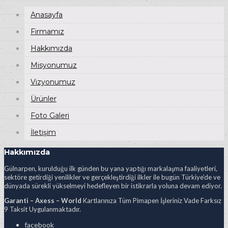
Anasayfa
Firmamız
Hakkımızda
Misyonumuz
Vizyonumuz
Ürünler
Foto Galeri
İletişim
Hakkımızda
Gülnarpen, kurulduğu ilk günden bu yana yaptığı markalaşma faaliyetleri,
sektöre getirdiği yenilikler ve gerçekleştirdiği ilkler ile bugün Türkiye’de ve
dünyada sürekli yükselmeyi hedefleyen bir istikrarla yoluna devam ediyor.
Garanti – Axess – World
Kartlarınıza Tüm Pimapen İşleriniz Vade Farksız
9 Taksit Uygulanmaktadır.
facebook