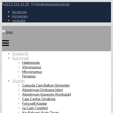
0212 556 32 28
info@pimapenbayii.net
facebook
instagram
youtube
Anasayfa
Kurumsal
Hakkımızda
Vizyonumuz
Misyonumuz
Firmamız
Ürünler
Camoda Cam Balkon Sistemler
Alüminyum Doğrama İşleri
Alüminyum Küpeşte (Korkuluk)
Cam Cephe Giydirme
Fotoselli Kapılar
Isı Cam Çeşitleri
Kış Bahçesi Açılır Tavan