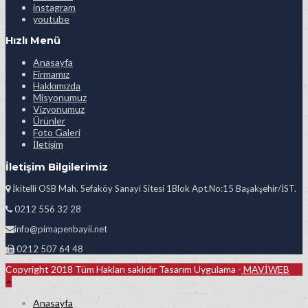
instagram
youtube
Hızlı Menü
Anasayfa
Firmamız
Hakkımızda
Misyonumuz
Vizyonumuz
Ürünler
Foto Galeri
İletişim
İletişim Bilgilerimiz
İkitelli OSB Mah. Sefaköy Sanayi Sitesi 1Blok Apt.No:15 Başakşehir/İST.
0212 556 32 28
info@pimapenbayii.net
0212 507 64 48
Copyright 2018 Tüm Hakları saklıdır Tasarım Uygulama -
MAVİWEB
Anasayfa