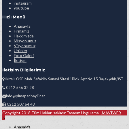
instagram
youtube
Hızlı Menü
Anasayfa
Firmamız
Hakkımızda
Misyonumuz
Vizyonumuz
Ürünler
Foto Galeri
İletişim
İletişim Bilgilerimiz
İkitelli OSB Mah. Sefaköy Sanayi Sitesi 1Blok Apt.No:15 Başakşehir/İST.
0212 556 32 28
info@pimapenbayii.net
0212 507 64 48
Copyright 2018 Tüm Hakları saklıdır Tasarım Uygulama -
MAVİWEB
Anasayfa