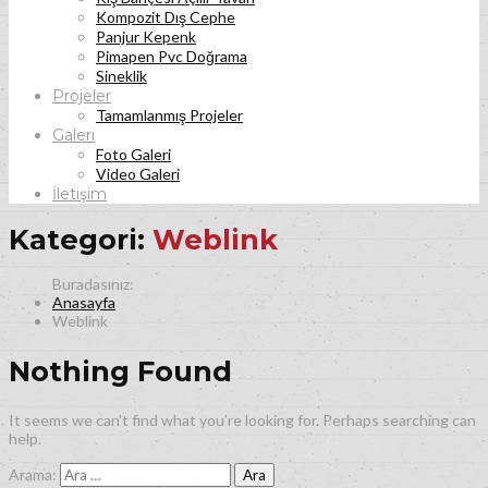
Kompozit Dış Cephe
Panjur Kepenk
Pimapen Pvc Doğrama
Sineklik
Projeler
Tamamlanmış Projeler
Galeri
Foto Galeri
Video Galeri
İletişim
Kategori:
Weblink
Anasayfa
Weblink
Nothing Found
It seems we can’t find what you’re looking for. Perhaps searching can
help.
Arama: