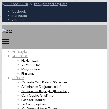
0212 556 32 28
info@pimapenbayii.net
facebook
instagram
youtube
Anasayfa
Kurumsal
Hakkımızda
Vizyonumuz
Misyonumuz
Firmamız
Ürünler
Camoda Cam Balkon Sistemler
Alüminyum Doğrama İşleri
Alüminyum Küpeşte (Korkuluk)
Cam Cephe Giydirme
Fotoselli Kapılar
Isı Cam Çeşitleri
Kış Bahçesi Açılır Tavan