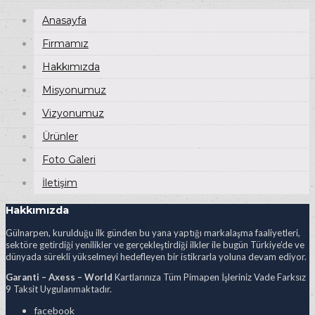
Anasayfa
Firmamız
Hakkımızda
Misyonumuz
Vizyonumuz
Ürünler
Foto Galeri
İletişim
Hakkımızda
Gülnarpen, kurulduğu ilk günden bu yana yaptığı markalaşma faaliyetleri,
sektöre getirdiği yenilikler ve gerçekleştirdiği ilkler ile bugün Türkiye’de ve
dünyada sürekli yükselmeyi hedefleyen bir istikrarla yoluna devam ediyor.
Garanti – Axess – World
Kartlarınıza Tüm Pimapen İşleriniz Vade Farksız
9 Taksit Uygulanmaktadır.
facebook