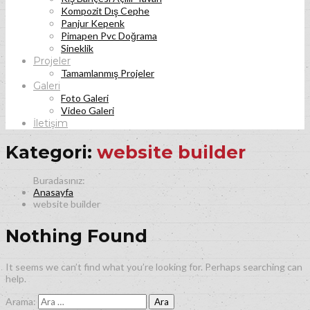
Kompozit Dış Cephe
Panjur Kepenk
Pimapen Pvc Doğrama
Sineklik
Projeler
Tamamlanmış Projeler
Galeri
Foto Galeri
Video Galeri
İletişim
Kategori:
website builder
Anasayfa
website builder
Nothing Found
It seems we can’t find what you’re looking for. Perhaps searching can
help.
Arama: