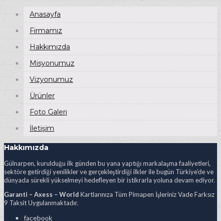
Anasayfa
Firmamız
Hakkımızda
Misyonumuz
Vizyonumuz
Ürünler
Foto Galeri
İletişim
Hakkımızda
Gülnarpen, kurulduğu ilk günden bu yana yaptığı markalaşma faaliyetleri,
sektöre getirdiği yenilikler ve gerçekleştirdiği ilkler ile bugün Türkiye’de ve
dünyada sürekli yükselmeyi hedefleyen bir istikrarla yoluna devam ediyor.
Garanti – Axess – World
Kartlarınıza Tüm Pimapen İşleriniz Vade Farksız
9 Taksit Uygulanmaktadır.
facebook