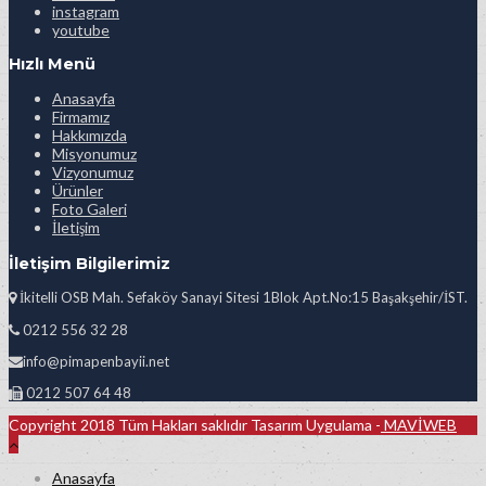
instagram
youtube
Hızlı Menü
Anasayfa
Firmamız
Hakkımızda
Misyonumuz
Vizyonumuz
Ürünler
Foto Galeri
İletişim
İletişim Bilgilerimiz
İkitelli OSB Mah. Sefaköy Sanayi Sitesi 1Blok Apt.No:15 Başakşehir/İST.
0212 556 32 28
info@pimapenbayii.net
0212 507 64 48
Copyright 2018 Tüm Hakları saklıdır Tasarım Uygulama -
MAVİWEB
Anasayfa