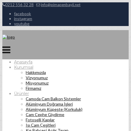
0212 556 32 28
info@pimapenbayii.net
facebook
instagram
youtube
Anasayfa
Kurumsal
Hakkımızda
Vizyonumuz
Misyonumuz
Firmamız
Ürünler
Camoda Cam Balkon Sistemler
Alüminyum Doğrama İşleri
Alüminyum Küpeşte (Korkuluk)
Cam Cephe Giydirme
Fotoselli Kapılar
Isı Cam Çeşitleri
Kış Bahçesi Açılır Tavan