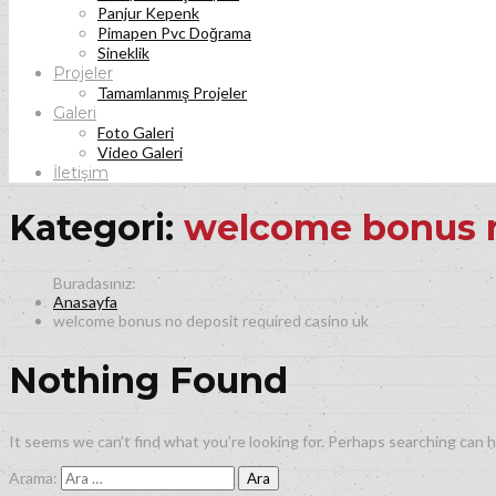
Panjur Kepenk
Pimapen Pvc Doğrama
Sineklik
Projeler
Tamamlanmış Projeler
Galeri
Foto Galeri
Video Galeri
İletişim
Kategori:
welcome bonus n
Anasayfa
welcome bonus no deposit required casino uk
Nothing Found
It seems we can’t find what you’re looking for. Perhaps searching can h
Arama: