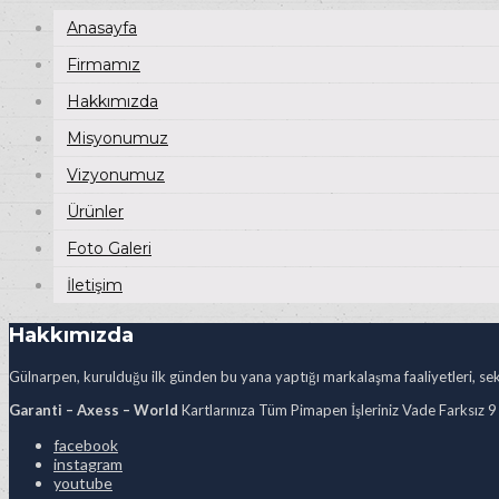
Anasayfa
Firmamız
Hakkımızda
Misyonumuz
Vizyonumuz
Ürünler
Foto Galeri
İletişim
Hakkımızda
Gülnarpen, kurulduğu ilk günden bu yana yaptığı markalaşma faaliyetleri, sekt
Garanti – Axess – World
Kartlarınıza Tüm Pimapen İşleriniz Vade Farksız 9
facebook
instagram
youtube