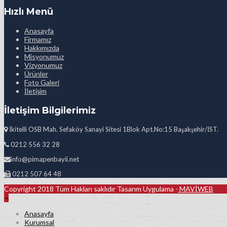
Hızlı Menü
Anasayfa
Firmamız
Hakkımızda
Misyonumuz
Vizyonumuz
Ürünler
Foto Galeri
İletişim
İletişim Bilgilerimiz
İkitelli OSB Mah. Sefaköy Sanayi Sitesi 1Blok Apt.No:15 Başakşehir/İST.
0212 556 32 28
info@pimapenbayii.net
0212 507 64 48
Copyright 2018 Tüm Hakları saklıdır Tasarım Uygulama -
MAVİWEB
Anasayfa
Kurumsal