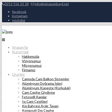
0212 556 32 28
info@pimapenbayii.net
facebook
instagram
youtube
Anasayfa
Kurumsal
Hakkımızda
Vizyonumuz
Misyonumuz
Firmamız
Ürünler
Camoda Cam Balkon Sistemler
Alüminyum Doğrama İşleri
Alüminyum Küpeşte (Korkuluk)
Cam Cephe Giydirme
Fotoselli Kapılar
Isı Cam Çeşitleri
Kış Bahçesi Açılır Tavan
Kompozit Dış Cephe