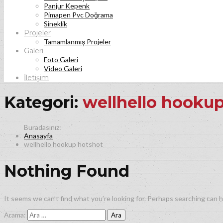
Panjur Kepenk
Pimapen Pvc Doğrama
Sineklik
Projeler
Tamamlanmış Projeler
Galeri
Foto Galeri
Video Galeri
İletişim
Kategori:
wellhello hooku
Anasayfa
wellhello hookup hotshot
Nothing Found
It seems we can’t find what you’re looking for. Perhaps searching can h
Arama: