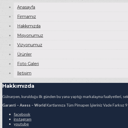
Anasayfa
Firmamız
Hakkımızda
Misyonumuz
Vizyonumuz
Ürünler
Foto Galeri
İletişim
Hakkımızda
Gülnarpen, kurulduğu ilk günden bu yana yaptığı markalaşma faaliyetleri, sekt
Garanti – Axess – World
Kartlarınıza Tüm Pimapen İşleriniz Vade Farksız 9
facebook
instagram
youtube