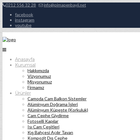
0212 556 32 28
info@pimapenbayii.net
facebook
instagram
youtube
Anasayfa
Kurumsal
Hakkımızda
Vizyonumuz
Misyonumuz
Firmamız
Ürünler
Camoda Cam Balkon Sistemler
Alüminyum Doğrama İşleri
Alüminyum Küpeşte (Korkuluk)
Cam Cephe Giydirme
Fotoselli Kapılar
Isı Cam Çeşitleri
Kış Bahçesi Açılır Tavan
Kompozit Dış Cephe