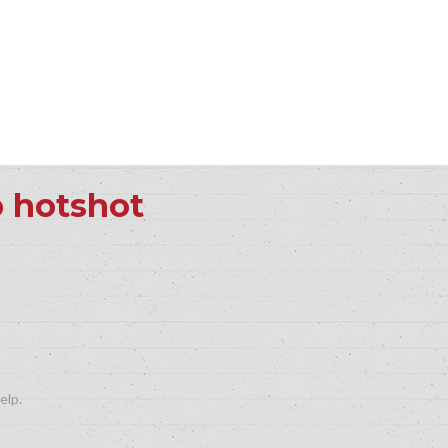
p hotshot
elp.