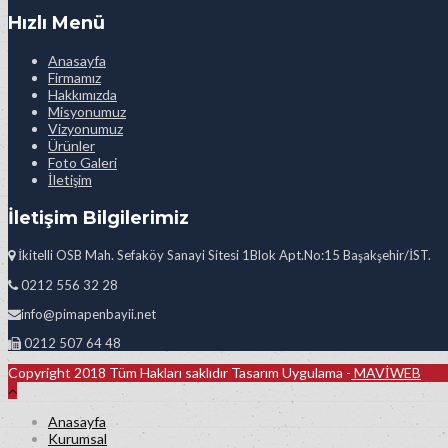
Hızlı Menü
Anasayfa
Firmamız
Hakkımızda
Misyonumuz
Vizyonumuz
Ürünler
Foto Galeri
İletişim
İletişim Bilgilerimiz
İkitelli OSB Mah. Sefaköy Sanayi Sitesi 1Blok Apt.No:15 Başakşehir/İST.
0212 556 32 28
info@pimapenbayii.net
0212 507 64 48
Copyright 2018 Tüm Hakları saklıdır Tasarım Uygulama -
MAVİWEB
Anasayfa
Kurumsal