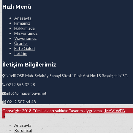
Hızlı Menü
Anasayfa
Firmamız
Hakkımızda
Misyonumuz
Vizyonumuz
Ürünler
Foto Galeri
İletişim
İletişim Bilgilerimiz
İkitelli OSB Mah. Sefaköy Sanayi Sitesi 1Blok Apt.No:15 Başakşehir/İST.
0212 556 32 28
info@pimapenbayii.net
0212 507 64 48
Copyright 2018 Tüm Hakları saklıdır Tasarım Uygulama -
MAVİWEB
Anasayfa
Kurumsal