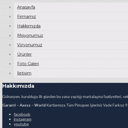
Anasayfa
Firmamız
Hakkımızda
Misyonumuz
Vizyonumuz
Ürünler
Foto Galeri
İletişim
Hakkımızda
Gülnarpen, kurulduğu ilk günden bu yana yaptığı markalaşma faaliyetleri, sekt
Garanti – Axess – World
Kartlarınıza Tüm Pimapen İşleriniz Vade Farksız 9
facebook
instagram
youtube