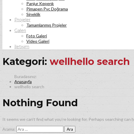
Panjur Kepenk
Pimapen Pvc Doğrama
Sineklik
Projeler
Tamamlanmış Projeler
Galeri
Foto Galeri
Video Galeri
İletişim
Kategori:
wellhello search
Anasayfa
wellhello search
Nothing Found
It seems we can’t find what you’re looking for. Perhaps searching can h
Arama: