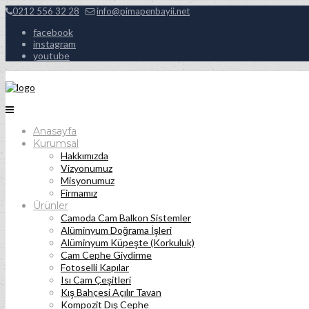
0212 556 32 28
info@pimapenbayii.net
facebook
instagram
youtube
Anasayfa
Kurumsal
Hakkımızda
Vizyonumuz
Misyonumuz
Firmamız
Ürünler
Camoda Cam Balkon Sistemler
Alüminyum Doğrama İşleri
Alüminyum Küpeşte (Korkuluk)
Cam Cephe Giydirme
Fotoselli Kapılar
Isı Cam Çeşitleri
Kış Bahçesi Açılır Tavan
Kompozit Dış Cephe