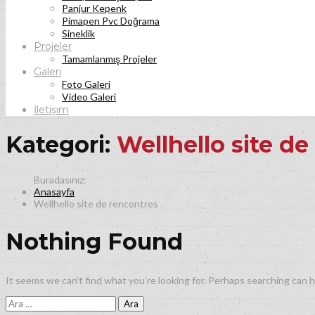
Panjur Kepenk
Pimapen Pvc Doğrama
Sineklik
Projeler
Tamamlanmış Projeler
Galeri
Foto Galeri
Video Galeri
İletişim
Kategori:
Wellhello site de
Anasayfa
Wellhello site de rencontres
Nothing Found
It seems we can’t find what you’re looking for. Perhaps searching can h
Arama: