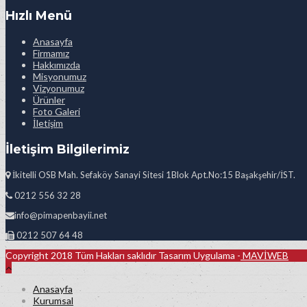
Hızlı Menü
Anasayfa
Firmamız
Hakkımızda
Misyonumuz
Vizyonumuz
Ürünler
Foto Galeri
İletişim
İletişim Bilgilerimiz
İkitelli OSB Mah. Sefaköy Sanayi Sitesi 1Blok Apt.No:15 Başakşehir/İST.
0212 556 32 28
info@pimapenbayii.net
0212 507 64 48
Copyright 2018 Tüm Hakları saklıdır Tasarım Uygulama -
MAVİWEB
Anasayfa
Kurumsal