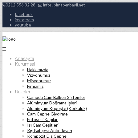
0212 556 32 28
info@pimapenbayii.net
facebook
instagram
youtube
Anasayfa
Kurumsal
Hakkımızda
Vizyonumuz
Misyonumuz
Firmamız
Ürünler
Camoda Cam Balkon Sistemler
Alüminyum Doğrama İşleri
Alüminyum Küpeşte (Korkuluk)
Cam Cephe Giydirme
Fotoselli Kapılar
Isı Cam Çeşitleri
Kış Bahçesi Açılır Tavan
Kompozit Dış Cephe