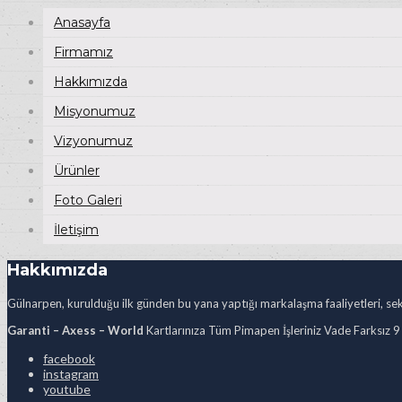
Anasayfa
Firmamız
Hakkımızda
Misyonumuz
Vizyonumuz
Ürünler
Foto Galeri
İletişim
Hakkımızda
Gülnarpen, kurulduğu ilk günden bu yana yaptığı markalaşma faaliyetleri, sekt
Garanti – Axess – World
Kartlarınıza Tüm Pimapen İşleriniz Vade Farksız 9
facebook
instagram
youtube