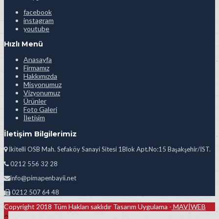
facebook
instagram
youtube
Hızlı Menü
Anasayfa
Firmamız
Hakkımızda
Misyonumuz
Vizyonumuz
Ürünler
Foto Galeri
İletişim
İletişim Bilgilerimiz
İkitelli OSB Mah. Sefaköy Sanayi Sitesi 1Blok Apt.No:15 Başakşehir/İST.
0212 556 32 28
info@pimapenbayii.net
0212 507 64 48
Copyright 2018 Tüm Hakları saklıdır Tasarım Uygulama -
MAVİWEB