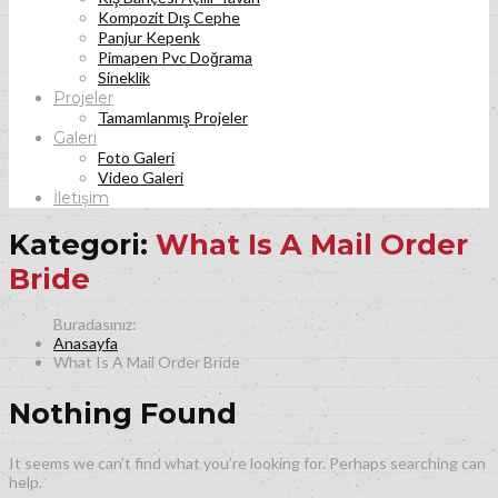
Kompozit Dış Cephe
Panjur Kepenk
Pimapen Pvc Doğrama
Sineklik
Projeler
Tamamlanmış Projeler
Galeri
Foto Galeri
Video Galeri
İletişim
Kategori:
What Is A Mail Order
Bride
Anasayfa
What Is A Mail Order Bride
Nothing Found
It seems we can’t find what you’re looking for. Perhaps searching can
help.