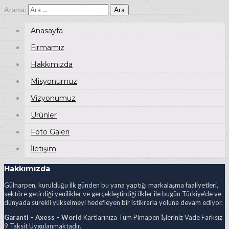
Arama:
Anasayfa
Firmamız
Hakkımızda
Misyonumuz
Vizyonumuz
Ürünler
Foto Galeri
İletişim
Hakkımızda
Gülnarpen, kurulduğu ilk günden bu yana yaptığı markalaşma faaliyetleri,
sektöre getirdiği yenilikler ve gerçekleştirdiği ilkler ile bugün Türkiye’de ve
dünyada sürekli yükselmeyi hedefleyen bir istikrarla yoluna devam ediyor.
Garanti – Axess – World
Kartlarınıza Tüm Pimapen İşleriniz Vade Farksız
9 Taksit Uygulanmaktadır.