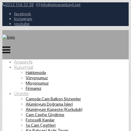
0212 556 32 28
info@pimapenbayii.net
facebook
instagram
youtube
Anasayfa
Kurumsal
Hakkımızda
Vizyonumuz
Misyonumuz
Firmamız
Ürünler
Camoda Cam Balkon Sistemler
Alüminyum Doğrama İşleri
Alüminyum Küpeşte (Korkuluk)
Cam Cephe Giydirme
Fotoselli Kapılar
Isı Cam Çeşitleri
Kış Bahçesi Açılır Tavan