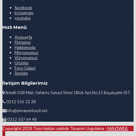
facebook
instagram
youtube
Hızlı Menü
Anasayfa
Firmamız
Hakkımızda
Misyonumuz
Vizyonumuz
Ürünler
Foto Galeri
İletişim
İletişim Bilgilerimiz
İkitelli OSB Mah. Sefaköy Sanayi Sitesi 1Blok Apt.No:15 Başakşehir/İST.
0212 556 32 28
info@pimapenbayii.net
0212 507 64 48
Copyright 2018 Tüm Hakları saklıdır Tasarım Uygulama -
MAVİWEB