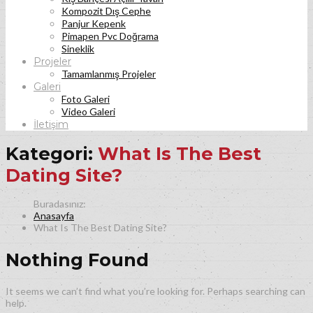
Kompozit Dış Cephe
Panjur Kepenk
Pimapen Pvc Doğrama
Sineklik
Projeler
Tamamlanmış Projeler
Galeri
Foto Galeri
Video Galeri
İletişim
Kategori:
What Is The Best
Dating Site?
Anasayfa
What Is The Best Dating Site?
Nothing Found
It seems we can’t find what you’re looking for. Perhaps searching can
help.