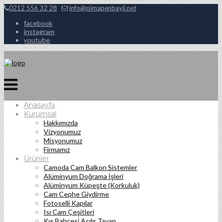
0212 556 32 28
info@pimapenbayii.net
facebook
instagram
youtube
Anasayfa
Kurumsal
Hakkımızda
Vizyonumuz
Misyonumuz
Firmamız
Ürünler
Camoda Cam Balkon Sistemler
Alüminyum Doğrama İşleri
Alüminyum Küpeşte (Korkuluk)
Cam Cephe Giydirme
Fotoselli Kapılar
Isı Cam Çeşitleri
Kış Bahçesi Açılır Tavan